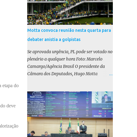
Motta convoca reunião nesta quarta para
debater anistia a golpistas
Se aprovada urgência, PL pode ser votado no
plenário a qualquer hora Foto: Marcelo
Camargo/Agência Brasil O presidente da
Câmara dos Deputados, Hugo Motta
(Republicanos-PB), marcou para esta
a etapa do
quarta-feira (17) uma reunião do colégio de
líderes para discutir a votação da urgência
para o projeto de lei (PL) que prevê a anistia
ado deve
aos condenados por tentativa de golpe de
Estado. Motta disse, em uma rede social, que
a reunião vai “deliberar sobre a urgência dos
alorização
projetos que tratam do acontecido em 8 de