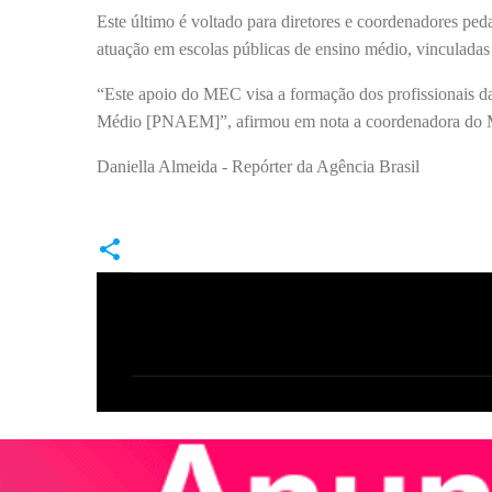
Este último é voltado para diretores e coordenadores pe
atuação em escolas públicas de ensino médio, vinculadas às
“Este apoio do MEC visa a formação dos profissionais da
Médio [PNAEM]”, afirmou em nota a coordenadora do M
Daniella Almeida - Repórter da Agência Brasil
C
o
m
e
n
t