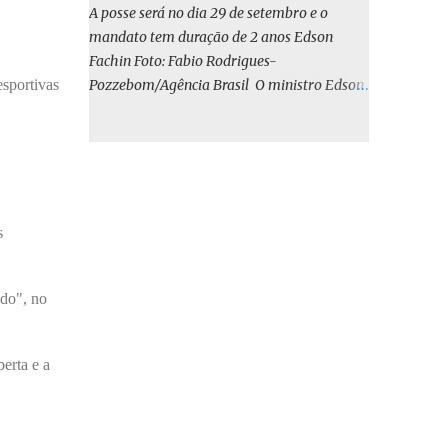
o BIRD, as quais indicam que a contratação
A posse será no dia 29 de setembro e o
em iene japonês é mais vantajosa sob os
mandato tem duração de 2 anos Edson
aspectos econômico e financeiro. Embora o
Fachin Foto: Fabio Rodrigues-
custo dos juros em dólares possa parecer
sportivas
Pozzebom/Agência Brasil O ministro Edson
inferior no curto prazo, a opção pelo iene
Fachin foi eleito nesta quarta-feira (13) para
revela-se mais benéfica no longo prazo,
o ocupar o cargo de presidente do Supremo
tanto pela sua menor volatilidade cambial
Tribunal Federal (STF) pelos próximos dois
quanto pela estabilidade da taxa de juros
anos. O vice-presidente será o ministro
atrelada à TONA”, explica. O deputado
Alexandre de Moraes. A posse será no dia 29
Gustavo Neiva (PP) votou contra o projeto de
de setembro. A votação foi feita de forma
s
l...
simbólica pelo plenário da Corte.
Atualmente, Fachin é o vice-presidente e,
ado", no
pelo critério de antiguidade, deve assumir o
cargo. Conforme o regimento interno, o
tribunal deve ser comandado pelo ministro
erta e a
mais antigo que ainda não presidiu a Corte.
O novo presidente vai suceder a Luís Roberto
Barroso, que completará o mandato de dois
anos. Ao cumprimentar Fachin pela eleição,