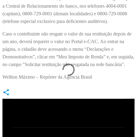
a Central de Relacionamento do banco, nos telefones 4004-0001
(capitais), 0800-729-0001 (demais localidades) e 0800-729-0088
(telefone especial exclusivo para deficientes auditivos).
Caso o contribuinte não resgate o valor de sua restituição depois de
um ano, deverá requerer o valor no Portal e-CAC. Ao entrar na
página, o cidadão deve acessando o menu “Declarações e
Demonstrativos”, clicar em “Meu Imposto de Renda” e, em seguida,
no campo "Solicitar restituição não resgatada na rede bancária".
Wellton Máximo – Repórter da Agência Brasil
C
o
m
e