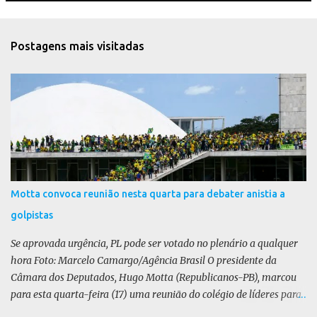
n
t
Postagens mais visitadas
á
r
i
o
s
Motta convoca reunião nesta quarta para debater anistia a
golpistas
Se aprovada urgência, PL pode ser votado no plenário a qualquer
hora Foto: Marcelo Camargo/Agência Brasil O presidente da
Câmara dos Deputados, Hugo Motta (Republicanos-PB), marcou
para esta quarta-feira (17) uma reunião do colégio de líderes para
discutir a votação da urgência para o projeto de lei (PL) que prevê