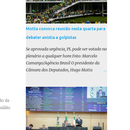
Motta convoca reunião nesta quarta para
debater anistia a golpistas
Se aprovada urgência, PL pode ser votado no
plenário a qualquer hora Foto: Marcelo
Camargo/Agência Brasil O presidente da
Câmara dos Deputados, Hugo Motta
(Republicanos-PB), marcou para esta
quarta-feira (17) uma reunião do colégio de
líderes para discutir a votação da urgência
para o projeto de lei (PL) que prevê a anistia
ão da
aos condenados por tentativa de golpe de
ulálio
Estado. Motta disse, em uma rede social, que
a reunião vai “deliberar sobre a urgência dos
projetos que tratam do acontecido em 8 de