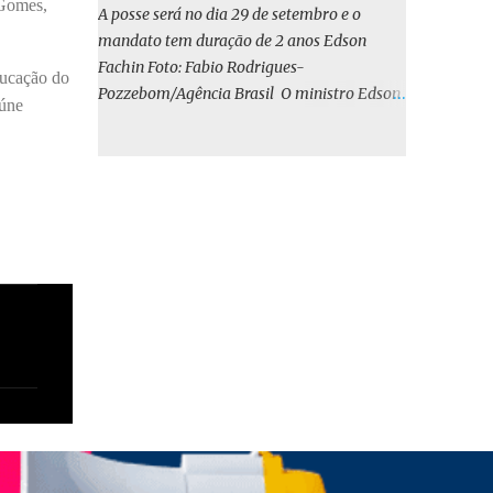
o BIRD, as quais indicam que a contratação
 Gomes,
A posse será no dia 29 de setembro e o
em iene japonês é mais vantajosa sob os
mandato tem duração de 2 anos Edson
aspectos econômico e financeiro. Embora o
Fachin Foto: Fabio Rodrigues-
ducação do
custo dos juros em dólares possa parecer
Pozzebom/Agência Brasil O ministro Edson
eúne
inferior no curto prazo, a opção pelo iene
Fachin foi eleito nesta quarta-feira (13) para
revela-se mais benéfica no longo prazo,
o ocupar o cargo de presidente do Supremo
tanto pela sua menor volatilidade cambial
Tribunal Federal (STF) pelos próximos dois
quanto pela estabilidade da taxa de juros
anos. O vice-presidente será o ministro
atrelada à TONA”, explica. O deputado
Alexandre de Moraes. A posse será no dia 29
Gustavo Neiva (PP) votou contra o projeto de
de setembro. A votação foi feita de forma
l...
simbólica pelo plenário da Corte.
Atualmente, Fachin é o vice-presidente e,
pelo critério de antiguidade, deve assumir o
cargo. Conforme o regimento interno, o
tribunal deve ser comandado pelo ministro
mais antigo que ainda não presidiu a Corte.
O novo presidente vai suceder a Luís Roberto
Barroso, que completará o mandato de dois
anos. Ao cumprimentar Fachin pela eleição,