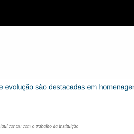
Pular para o conteúdo principal
o e evolução são destacadas em homenage
auí contou com o trabalho da instituição