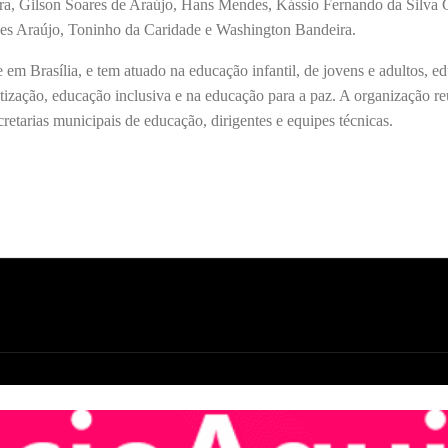
ira, Gilson Soares de Araújo, Hans Mendes, Kássio Fernando da Silva
es Araújo, Toninho da Caridade e Washington Bandeira.
m Brasília, e tem atuado na educação infantil, de jovens e adultos, e
tização, educação inclusiva e na educação para a paz. A organização r
cretarias municipais de educação, dirigentes e equipes técnicas.