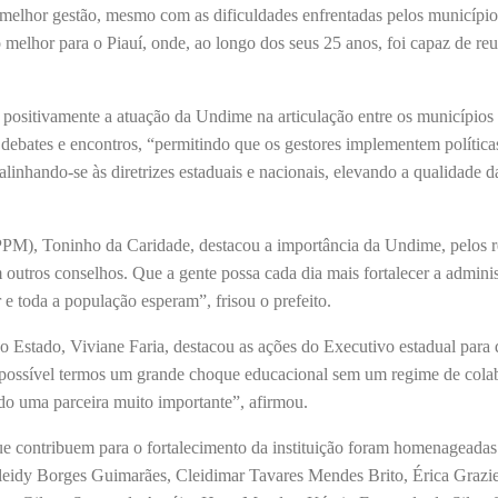
e melhor gestão, mesmo com as dificuldades enfrentadas pelos municípi
melhor para o Piauí, onde, ao longo dos seus 25 anos, foi capaz de reu
 positivamente a atuação da Undime na articulação entre os municípios
, debates e encontros, “permitindo que os gestores implementem política
alinhando-se às diretrizes estaduais e nacionais, elevando a qualidade d
PM), Toninho da Caridade, destacou a importância da Undime, pelos r
outros conselhos. Que a gente possa cada dia mais fortalecer a admini
 e toda a população esperam”, frisou o prefeito.
o Estado, Viviane Faria, destacou as ações do Executivo estadual para 
mpossível termos um grande choque educacional sem um regime de cola
do uma parceira muito importante”, afirmou.
ue contribuem para o fortalecimento da instituição foram homenageadas
eidy Borges Guimarães, Cleidimar Tavares Mendes Brito, Érica Grazie