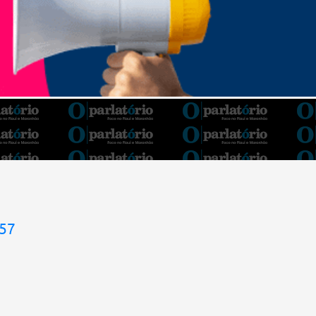
Barroso afirmou que o país tem sorte de ter
o ministro na cadeira de presidente da Corte.
“Considero, pessoalmente e
institucionalmente, que é uma sorte para o
país poder, nesta atual conjuntura, ter uma
pessoa com e...
957