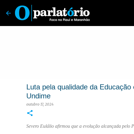
O Parlatório | Foco no Piauí e Maranhão
Luta pela qualidade da Educaçã
Undime
outubro 17, 2024
Severo Eulálio afirmou que a evolução alcançada pelo Pi