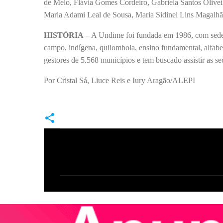
de Melo, Flávia Gomes Cordeiro, Gabriela Santos Olive
Maria Adami Leal de Sousa, Maria Sidinei Lins Magalhã
HISTÓRIA
– A Undime foi fundada em 1986, com sede e
campo, indígena, quilombola, ensino fundamental, alfabe
gestores de 5.568 municípios e tem buscado assistir as se
Por Cristal Sá, Liuce Reis e Iury Aragão/ALEPI
C
o
m
e
n
t