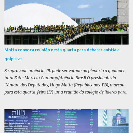
i
o
s
Motta convoca reunião nesta quarta para debater anistia a
golpistas
Se aprovada urgência, PL pode ser votado no plenário a qualquer
hora Foto: Marcelo Camargo/Agência Brasil O presidente da
Câmara dos Deputados, Hugo Motta (Republicanos-PB), marcou
para esta quarta-feira (17) uma reunião do colégio de líderes para
discutir a votação da urgência para o projeto de lei (PL) que prevê
a anistia aos condenados por tentativa de golpe de Estado. Motta
disse, em uma rede social, que a reunião vai “deliberar sobre a
urgência dos projetos que tratam do acontecido em 8 de janeiro de
2023”. Se aprovada urgência, o PL poderia ser votado no Plenário a