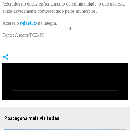
federados no eficaz enfrentamento da criminalidade, o que não está
ainda devidamente compreendido pelos municípios.
Acesse o
relatório
na íntegra.
Fonte: Ascom/TCE-PI
C
o
m
e
n
t
Postagens mais visitadas
á
r