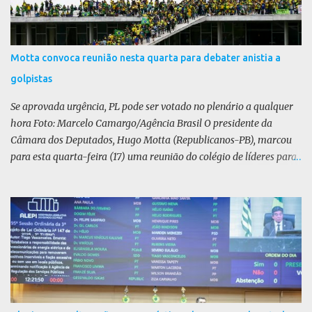
Motta convoca reunião nesta quarta para debater anistia a
golpistas
Se aprovada urgência, PL pode ser votado no plenário a qualquer
hora Foto: Marcelo Camargo/Agência Brasil O presidente da
Câmara dos Deputados, Hugo Motta (Republicanos-PB), marcou
para esta quarta-feira (17) uma reunião do colégio de líderes para
discutir a votação da urgência para o projeto de lei (PL) que prevê
a anistia aos condenados por tentativa de golpe de Estado. Motta
disse, em uma rede social, que a reunião vai “deliberar sobre a
urgência dos projetos que tratam do acontecido em 8 de janeiro de
2023”. Se aprovada urgência, o PL poderia ser votado no Plenário a
qualquer momento. Não foi divulgado relator ou texto da matéria.
A pauta da anistia voltou a ganhar força com o julgamento e
condenação do ex-presidente Jair Bolsonaro por tentativa de golpe
de Estado, entre outros crimes. A oposição liderada pelo Partido