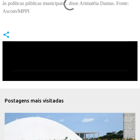
às políticas públicas municipais”, disse Arimatéia Dantas. Fonte:
Ascom/MPPI
C
o
m
e
n
t
Postagens mais visitadas
á
r
i
o
s