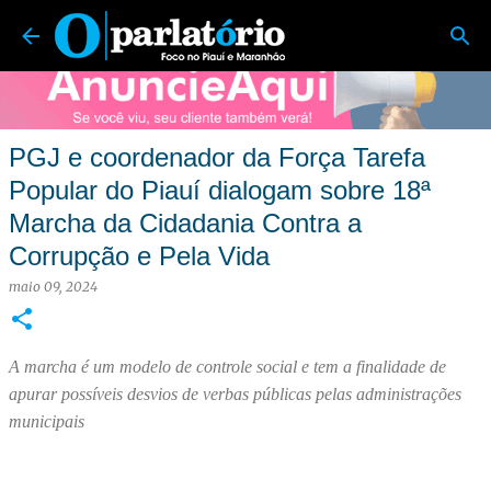
O Parlatório | Foco no Piauí e Maranhão
Pular para o conteúdo principal
PGJ e coordenador da Força Tarefa
Popular do Piauí dialogam sobre 18ª
Marcha da Cidadania Contra a
Corrupção e Pela Vida
maio 09, 2024
A marcha é um modelo de controle social e tem a finalidade de
apurar possíveis desvios de verbas públicas pelas administrações
municipais