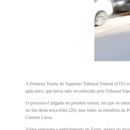
A Primeira Turma do Supremo Tribunal Federal (STF) vol
aplicativo, que havia sido reconhecido pelo Tribunal Su
O processo é julgado no plenário virtual, em que os minis
no fim desta terça-feira (20), mas todos os membros da 
Cármen Lúcia.
Todos seguiram o entendimento de Zanin, relator da recl