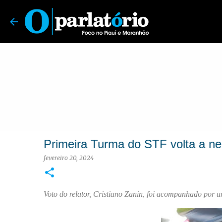
O Parlatório | Foco no Piauí e Maranhão
Primeira Turma do STF volta a ne
fevereiro 20, 2024
Voto do relator, Cristiano Zanin, foi acompanhado por 