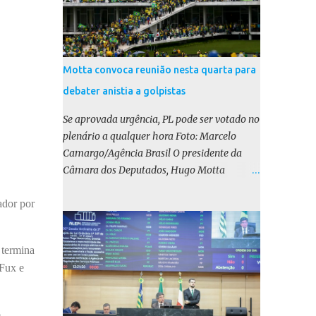
Motta convoca reunião nesta quarta para
debater anistia a golpistas
Se aprovada urgência, PL pode ser votado no
plenário a qualquer hora Foto: Marcelo
Camargo/Agência Brasil O presidente da
Câmara dos Deputados, Hugo Motta
(Republicanos-PB), marcou para esta
ador por
quarta-feira (17) uma reunião do colégio de
líderes para discutir a votação da urgência
para o projeto de lei (PL) que prevê a anistia
 termina
aos condenados por tentativa de golpe de
 Fux e
Estado. Motta disse, em uma rede social, que
a reunião vai “deliberar sobre a urgência dos
projetos que tratam do acontecido em 8 de
o