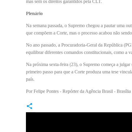
mas sem os direitos garantidos pela CLT.
Plenário
Na semana passada, o Supremo chegou a pautar uma outra 
que compõem a Corte, mas o processo acabou não sendo 
No ano passado, a Procuradoria-Geral da República (PGR)
equilibrar diferentes comandos constitucionais, como a va
Na próxima sexta-feira (23), o Supremo começa a julgar s
primeiro passo para que a Corte produza uma tese vincula
país.
Por Felipe Pontes - Repórter da Agência Brasil - Brasília
C
o