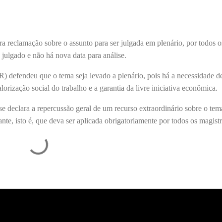
reclamação sobre o assunto para ser julgada em plenário, por todos o
julgado e não há nova data para análise.
 defendeu que o tema seja levado a plenário, pois há a necessidade de
lorização social do trabalho e a garantia da livre iniciativa econômica.
e declara a repercussão geral de um recurso extraordinário sobre o tem
nte, isto é, que deva ser aplicada obrigatoriamente por todos os magist