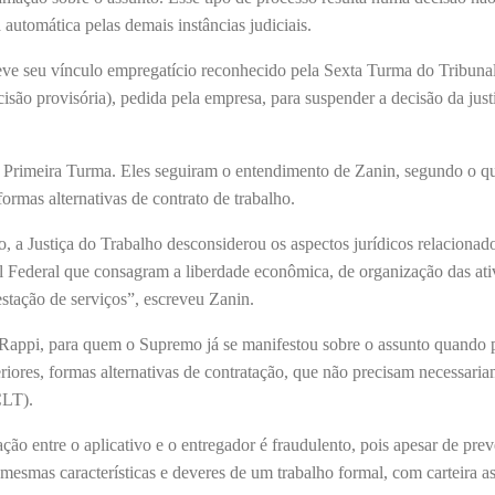
 automática pelas demais instâncias judiciais.
teve seu vínculo empregatício reconhecido pela Sexta Turma do Tribuna
isão provisória), pedida pela empresa, para suspender a decisão da just
da Primeira Turma. Eles seguiram o entendimento de Zanin, segundo o q
ormas alternativas de contrato de trabalho.
 a Justiça do Trabalho desconsiderou os aspectos jurídicos relacionad
l Federal que consagram a liberdade econômica, de organização das ati
estação de serviços”, escreveu Zanin.
appi, para quem o Supremo já se manifestou sobre o assunto quando p
eriores, formas alternativas de contratação, que não precisam necessari
(CLT).
ão entre o aplicativo e o entregador é fraudulento, pois apesar de pre
s mesmas características e deveres de um trabalho formal, com carteira a