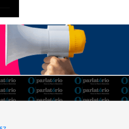
Barroso afirmou que o país tem sorte de ter
o ministro na cadeira de presidente da Corte.
“Considero, pessoalmente e
institucionalmente, que é uma sorte para o
país poder, nesta atual conjuntura, ter uma
pessoa com e...
957