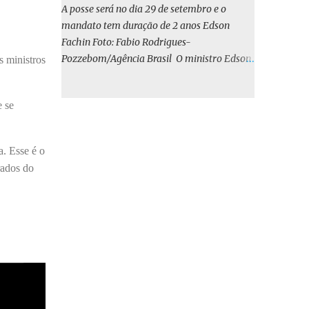
o BIRD, as quais indicam que a contratação
A posse será no dia 29 de setembro e o
em iene japonês é mais vantajosa sob os
mandato tem duração de 2 anos Edson
aspectos econômico e financeiro. Embora o
Fachin Foto: Fabio Rodrigues-
custo dos juros em dólares possa parecer
Pozzebom/Agência Brasil O ministro Edson
s ministros
inferior no curto prazo, a opção pelo iene
Fachin foi eleito nesta quarta-feira (13) para
revela-se mais benéfica no longo prazo,
o ocupar o cargo de presidente do Supremo
tanto pela sua menor volatilidade cambial
 se
Tribunal Federal (STF) pelos próximos dois
quanto pela estabilidade da taxa de juros
anos. O vice-presidente será o ministro
atrelada à TONA”, explica. O deputado
Alexandre de Moraes. A posse será no dia 29
a. Esse é o
Gustavo Neiva (PP) votou contra o projeto de
de setembro. A votação foi feita de forma
l...
rados do
simbólica pelo plenário da Corte.
Atualmente, Fachin é o vice-presidente e,
pelo critério de antiguidade, deve assumir o
cargo. Conforme o regimento interno, o
tribunal deve ser comandado pelo ministro
mais antigo que ainda não presidiu a Corte.
O novo presidente vai suceder a Luís Roberto
Barroso, que completará o mandato de dois
anos. Ao cumprimentar Fachin pela eleição,