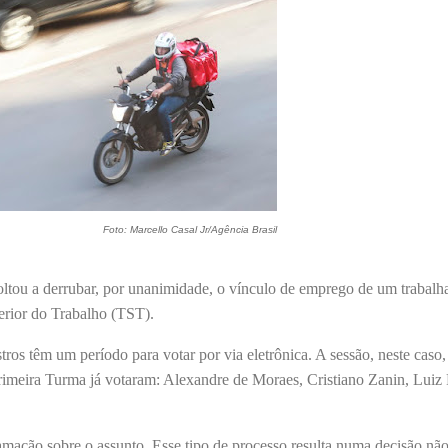
Foto: Marcello Casal Jr/Agência Brasil
tou a derrubar, por unanimidade, o vínculo de emprego de um trabalh
perior do Trabalho (TST).
tros têm um período para votar por via eletrônica. A sessão, neste caso,
Primeira Turma já votaram: Alexandre de Moraes, Cristiano Zanin, Luiz
amação sobre o assunto. Esse tipo de processo resulta numa decisão nã