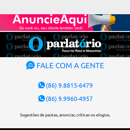
(STF) pelos próximos dois anos. O vice-presidente será o ministro
Alexandre de Moraes. A posse será no dia 29 de setembro. A
votação foi feita de forma simbólica pelo plenário da Corte.
Atualmente, Fachin é o vice-presidente e, pelo critério de
antiguidade, deve assumir o cargo. Conforme o regimento interno,
o tribunal deve ser comandado pelo ministro mais antigo que
ainda não presidiu a Corte. O novo presidente vai suceder a Luís
Roberto Barroso, que completará o mandato de dois anos. Ao
cumprimentar Fachin pela eleição, Barroso afirmou que o país
tem sorte de ter o ministro na cadeira de presidente da Corte.
FALE COM A GENTE
“Considero, pessoalmente e institucionalmente, que é uma sorte
para o país poder, nesta atual conjuntura, ter uma pessoa com e...
(86) 9.8815-6479
(86) 9.9960-4957
Sugestões de pautas, anunciar, críticas ou elogios.