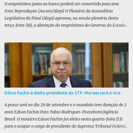
O PL defende uma anistia ampla para todo...
O empréstimo junto ao banco poderá ser convertido para iene
Foto: Reprodução (Ascom/Alepi) O Plenário da Assembleia
Legislativa do Piauí (Alepi) aprovou, na sessão plenária desta
terça-feira (16), a alteração do empréstimo do Governo do Estado
tomado junto ao Banco Internacional para Reconstrução e
Desenvolvimento (BIRD) de dólar para iene japonês. O valor do
contrato, presente na lei 8.964/25, é de US$ 392 milhões. De acordo
com o Executivo, a mudança de moeda traz benefícios a longo
prazo. “A mudança se fundamenta em análises técnicas
aprofundadas conduzidas em conjunto com o BIRD, as quais
indicam que a contratação em iene japonês é mais vantajosa sob
os aspectos econômico e financeiro. Embora o custo dos juros em
dólares possa parecer inferior no curto prazo, a opção pelo iene
Edson Fachin é eleito presidente do STF; Moraes será o vice
revela-se mais benéfica no longo prazo, tanto pela sua menor
volatilidade cambial quanto pela estabilidade da taxa de juros
A posse será no dia 29 de setembro e o mandato tem duração de 2
atrelada à TONA”, explica. O deputado Gustavo Neiva (PP) votou
anos Edson Fachin Foto: Fabio Rodrigues-Pozzebom/Agência
contra o projeto de l...
Brasil O ministro Edson Fachin foi eleito nesta quarta-feira (13)
para o ocupar o cargo de presidente do Supremo Tribunal Federal