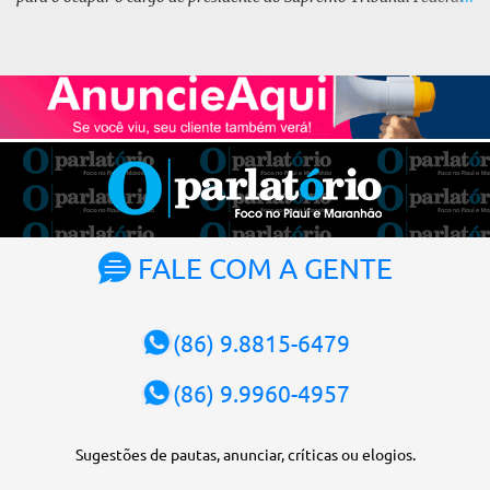
(STF) pelos próximos dois anos. O vice-presidente será o ministro
Alexandre de Moraes. A posse será no dia 29 de setembro. A
votação foi feita de forma simbólica pelo plenário da Corte.
Atualmente, Fachin é o vice-presidente e, pelo critério de
antiguidade, deve assumir o cargo. Conforme o regimento interno,
o tribunal deve ser comandado pelo ministro mais antigo que
ainda não presidiu a Corte. O novo presidente vai suceder a Luís
Roberto Barroso, que completará o mandato de dois anos. Ao
cumprimentar Fachin pela eleição, Barroso afirmou que o país
tem sorte de ter o ministro na cadeira de presidente da Corte.
FALE COM A GENTE
“Considero, pessoalmente e institucionalmente, que é uma sorte
para o país poder, nesta atual conjuntura, ter uma pessoa com e...
(86) 9.8815-6479
(86) 9.9960-4957
Sugestões de pautas, anunciar, críticas ou elogios.