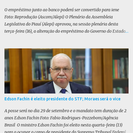
O PL defende uma anistia ampla para todo...
O empréstimo junto ao banco poderá ser convertido para iene
Foto: Reprodução (Ascom/Alepi) O Plenário da Assembleia
Legislativa do Piauí (Alepi) aprovou, na sessão plenária desta
terça-feira (16), a alteração do empréstimo do Governo do Estado
tomado junto ao Banco Internacional para Reconstrução e
Desenvolvimento (BIRD) de dólar para iene japonês. O valor do
contrato, presente na lei 8.964/25, é de US$ 392 milhões. De acordo
com o Executivo, a mudança de moeda traz benefícios a longo
prazo. “A mudança se fundamenta em análises técnicas
aprofundadas conduzidas em conjunto com o BIRD, as quais
indicam que a contratação em iene japonês é mais vantajosa sob
os aspectos econômico e financeiro. Embora o custo dos juros em
dólares possa parecer inferior no curto prazo, a opção pelo iene
Edson Fachin é eleito presidente do STF; Moraes será o vice
revela-se mais benéfica no longo prazo, tanto pela sua menor
volatilidade cambial quanto pela estabilidade da taxa de juros
A posse será no dia 29 de setembro e o mandato tem duração de 2
atrelada à TONA”, explica. O deputado Gustavo Neiva (PP) votou
anos Edson Fachin Foto: Fabio Rodrigues-Pozzebom/Agência
contra o projeto de l...
Brasil O ministro Edson Fachin foi eleito nesta quarta-feira (13)
para o ocupar o cargo de presidente do Supremo Tribunal Federal