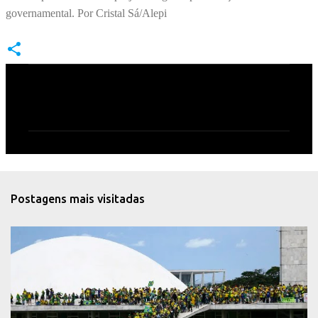
governamental. Por Cristal Sá/Alepi
C
o
m
e
n
t
Postagens mais visitadas
á
r
i
o
s