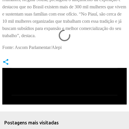
destacou que no Brasil existem mais de 300 mil mulheres que vivem
e sustentam suas famílias com esse ofício. “No Piauí, são cerca de
10 mil mulheres organizadas que trabalham com essa tradição e já
buscam subsídios para expansão e melhor comercialização do seu
trabalho”, destaca.
Fonte: Ascom Parlamentar/Alepi
C
o
m
e
n
t
Postagens mais visitadas
á