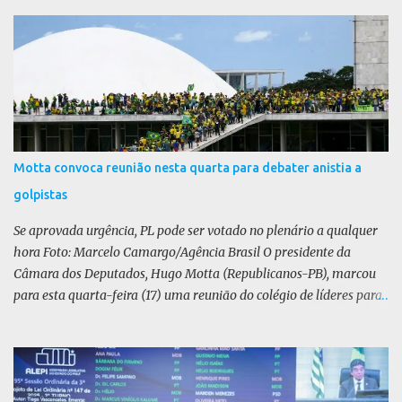
r
i
o
s
Motta convoca reunião nesta quarta para debater anistia a
golpistas
Se aprovada urgência, PL pode ser votado no plenário a qualquer
hora Foto: Marcelo Camargo/Agência Brasil O presidente da
Câmara dos Deputados, Hugo Motta (Republicanos-PB), marcou
para esta quarta-feira (17) uma reunião do colégio de líderes para
discutir a votação da urgência para o projeto de lei (PL) que prevê
a anistia aos condenados por tentativa de golpe de Estado. Motta
disse, em uma rede social, que a reunião vai “deliberar sobre a
urgência dos projetos que tratam do acontecido em 8 de janeiro de