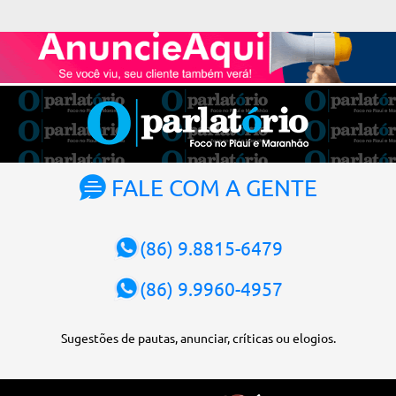
Alexandre de Moraes. A posse será no dia 29 de setembro. A
votação foi feita de forma simbólica pelo plenário da Corte.
Atualmente, Fachin é o vice-presidente e, pelo critério de
antiguidade, deve assumir o cargo. Conforme o regimento interno,
o tribunal deve ser comandado pelo ministro mais antigo que
ainda não presidiu a Corte. O novo presidente vai suceder a Luís
Roberto Barroso, que completará o mandato de dois anos. Ao
cumprimentar Fachin pela eleição, Barroso afirmou que o país
tem sorte de ter o ministro na cadeira de presidente da Corte.
FALE COM A GENTE
“Considero, pessoalmente e institucionalmente, que é uma sorte
para o país poder, nesta atual conjuntura, ter uma pessoa com e...
(86) 9.8815-6479
(86) 9.9960-4957
Sugestões de pautas, anunciar, críticas ou elogios.