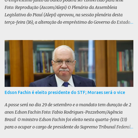
O empréstimo junto ao banco poderá ser convertido para iene
Foto: Reprodução (Ascom/Alepi) O Plenário da Assembleia
Legislativa do Piauí (Alepi) aprovou, na sessão plenária desta
terça-feira (16), a alteração do empréstimo do Governo do Estado
tomado junto ao Banco Internacional para Reconstrução e
Desenvolvimento (BIRD) de dólar para iene japonês. O valor do
contrato, presente na lei 8.964/25, é de US$ 392 milhões. De acordo
com o Executivo, a mudança de moeda traz benefícios a longo
prazo. “A mudança se fundamenta em análises técnicas
aprofundadas conduzidas em conjunto com o BIRD, as quais
indicam que a contratação em iene japonês é mais vantajosa sob
os aspectos econômico e financeiro. Embora o custo dos juros em
dólares possa parecer inferior no curto prazo, a opção pelo iene
Edson Fachin é eleito presidente do STF; Moraes será o vice
revela-se mais benéfica no longo prazo, tanto pela sua menor
volatilidade cambial quanto pela estabilidade da taxa de juros
A posse será no dia 29 de setembro e o mandato tem duração de 2
atrelada à TONA”, explica. O deputado Gustavo Neiva (PP) votou
anos Edson Fachin Foto: Fabio Rodrigues-Pozzebom/Agência
contra o projeto de l...
Brasil O ministro Edson Fachin foi eleito nesta quarta-feira (13)
para o ocupar o cargo de presidente do Supremo Tribunal Federal
(STF) pelos próximos dois anos. O vice-presidente será o ministro