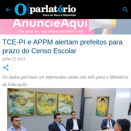
O Parlatório | Foco no Piauí e Maranhão
Pular para o conteúdo principal
TCE-PI e APPM alertam prefeitos para
prazo do Censo Escolar
julho 27, 2023
Os dados precisam ser informados ainda este mês para o Ministério
da Educação