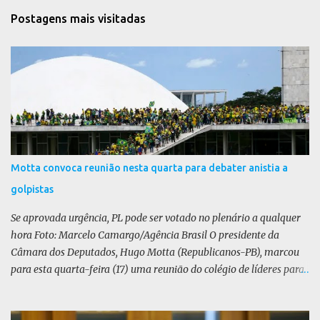
t
Postagens mais visitadas
á
r
i
o
s
Motta convoca reunião nesta quarta para debater anistia a
golpistas
Se aprovada urgência, PL pode ser votado no plenário a qualquer
hora Foto: Marcelo Camargo/Agência Brasil O presidente da
Câmara dos Deputados, Hugo Motta (Republicanos-PB), marcou
para esta quarta-feira (17) uma reunião do colégio de líderes para
discutir a votação da urgência para o projeto de lei (PL) que prevê
a anistia aos condenados por tentativa de golpe de Estado. Motta