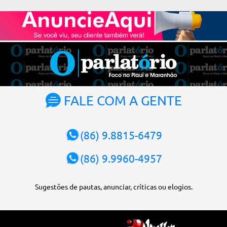
votação foi feita de forma simbólica pelo plenário da Corte.
Atualmente, Fachin é o vice-presidente e, pelo critério de
antiguidade, deve assumir o cargo. Conforme o regimento interno,
o tribunal deve ser comandado pelo ministro mais antigo que
ainda não presidiu a Corte. O novo presidente vai suceder a Luís
Roberto Barroso, que completará o mandato de dois anos. Ao
cumprimentar Fachin pela eleição, Barroso afirmou que o país
tem sorte de ter o ministro na cadeira de presidente da Corte.
FALE COM A GENTE
“Considero, pessoalmente e institucionalmente, que é uma sorte
para o país poder, nesta atual conjuntura, ter uma pessoa com e...
(86) 9.8815-6479
(86) 9.9960-4957
Sugestões de pautas, anunciar, críticas ou elogios.