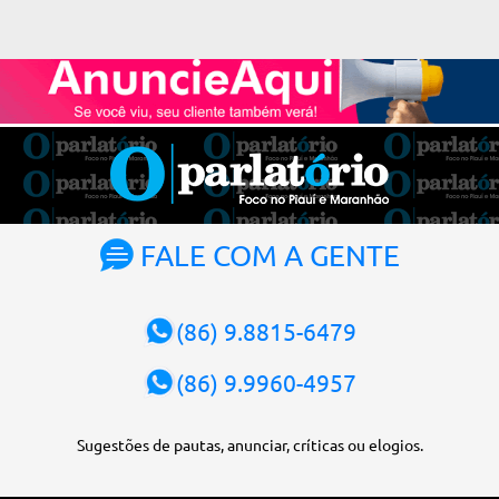
(STF) pelos próximos dois anos. O vice-presidente será o ministro
Alexandre de Moraes. A posse será no dia 29 de setembro. A
votação foi feita de forma simbólica pelo plenário da Corte.
Atualmente, Fachin é o vice-presidente e, pelo critério de
antiguidade, deve assumir o cargo. Conforme o regimento interno,
o tribunal deve ser comandado pelo ministro mais antigo que
ainda não presidiu a Corte. O novo presidente vai suceder a Luís
Roberto Barroso, que completará o mandato de dois anos. Ao
cumprimentar Fachin pela eleição, Barroso afirmou que o país
tem sorte de ter o ministro na cadeira de presidente da Corte.
FALE COM A GENTE
“Considero, pessoalmente e institucionalmente, que é uma sorte
para o país poder, nesta atual conjuntura, ter uma pessoa com e...
(86) 9.8815-6479
(86) 9.9960-4957
Sugestões de pautas, anunciar, críticas ou elogios.