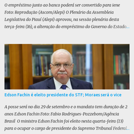
O PL defende uma anistia ampla para todo...
O empréstimo junto ao banco poderá ser convertido para iene
Foto: Reprodução (Ascom/Alepi) O Plenário da Assembleia
Legislativa do Piauí (Alepi) aprovou, na sessão plenária desta
terça-feira (16), a alteração do empréstimo do Governo do Estado
tomado junto ao Banco Internacional para Reconstrução e
Desenvolvimento (BIRD) de dólar para iene japonês. O valor do
contrato, presente na lei 8.964/25, é de US$ 392 milhões. De acordo
com o Executivo, a mudança de moeda traz benefícios a longo
prazo. “A mudança se fundamenta em análises técnicas
aprofundadas conduzidas em conjunto com o BIRD, as quais
indicam que a contratação em iene japonês é mais vantajosa sob
os aspectos econômico e financeiro. Embora o custo dos juros em
dólares possa parecer inferior no curto prazo, a opção pelo iene
Edson Fachin é eleito presidente do STF; Moraes será o vice
revela-se mais benéfica no longo prazo, tanto pela sua menor
volatilidade cambial quanto pela estabilidade da taxa de juros
A posse será no dia 29 de setembro e o mandato tem duração de 2
atrelada à TONA”, explica. O deputado Gustavo Neiva (PP) votou
anos Edson Fachin Foto: Fabio Rodrigues-Pozzebom/Agência
contra o projeto de l...
Brasil O ministro Edson Fachin foi eleito nesta quarta-feira (13)
para o ocupar o cargo de presidente do Supremo Tribunal Federal