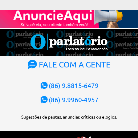
Alexandre de Moraes. A posse será no dia 29 de setembro. A
votação foi feita de forma simbólica pelo plenário da Corte.
Atualmente, Fachin é o vice-presidente e, pelo critério de
antiguidade, deve assumir o cargo. Conforme o regimento interno,
o tribunal deve ser comandado pelo ministro mais antigo que
ainda não presidiu a Corte. O novo presidente vai suceder a Luís
Roberto Barroso, que completará o mandato de dois anos. Ao
cumprimentar Fachin pela eleição, Barroso afirmou que o país
tem sorte de ter o ministro na cadeira de presidente da Corte.
FALE COM A GENTE
“Considero, pessoalmente e institucionalmente, que é uma sorte
para o país poder, nesta atual conjuntura, ter uma pessoa com e...
(86) 9.8815-6479
(86) 9.9960-4957
Sugestões de pautas, anunciar, críticas ou elogios.