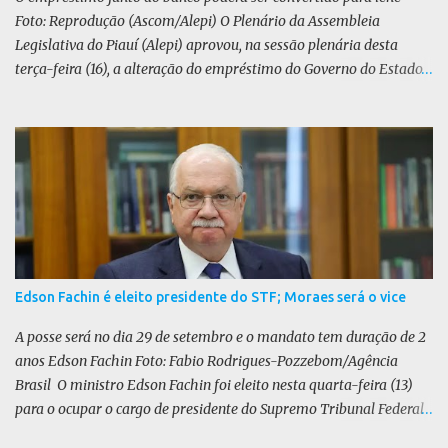
Foto: Reprodução (Ascom/Alepi) O Plenário da Assembleia
Legislativa do Piauí (Alepi) aprovou, na sessão plenária desta
terça-feira (16), a alteração do empréstimo do Governo do Estado
tomado junto ao Banco Internacional para Reconstrução e
Desenvolvimento (BIRD) de dólar para iene japonês. O valor do
contrato, presente na lei 8.964/25, é de US$ 392 milhões. De acordo
com o Executivo, a mudança de moeda traz benefícios a longo
prazo. “A mudança se fundamenta em análises técnicas
aprofundadas conduzidas em conjunto com o BIRD, as quais
indicam que a contratação em iene japonês é mais vantajosa sob
os aspectos econômico e financeiro. Embora o custo dos juros em
dólares possa parecer inferior no curto prazo, a opção pelo iene
Edson Fachin é eleito presidente do STF; Moraes será o vice
revela-se mais benéfica no longo prazo, tanto pela sua menor
volatilidade cambial quanto pela estabilidade da taxa de juros
A posse será no dia 29 de setembro e o mandato tem duração de 2
atrelada à TONA”, explica. O deputado Gustavo Neiva (PP) votou
anos Edson Fachin Foto: Fabio Rodrigues-Pozzebom/Agência
contra o projeto de l...
Brasil O ministro Edson Fachin foi eleito nesta quarta-feira (13)
para o ocupar o cargo de presidente do Supremo Tribunal Federal
(STF) pelos próximos dois anos. O vice-presidente será o ministro