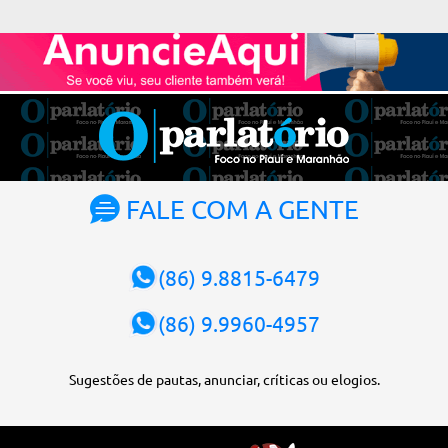
Alexandre de Moraes. A posse será no dia 29 de setembro. A
votação foi feita de forma simbólica pelo plenário da Corte.
Atualmente, Fachin é o vice-presidente e, pelo critério de
antiguidade, deve assumir o cargo. Conforme o regimento interno,
o tribunal deve ser comandado pelo ministro mais antigo que
ainda não presidiu a Corte. O novo presidente vai suceder a Luís
Roberto Barroso, que completará o mandato de dois anos. Ao
cumprimentar Fachin pela eleição, Barroso afirmou que o país
tem sorte de ter o ministro na cadeira de presidente da Corte.
FALE COM A GENTE
“Considero, pessoalmente e institucionalmente, que é uma sorte
para o país poder, nesta atual conjuntura, ter uma pessoa com e...
(86) 9.8815-6479
(86) 9.9960-4957
Sugestões de pautas, anunciar, críticas ou elogios.