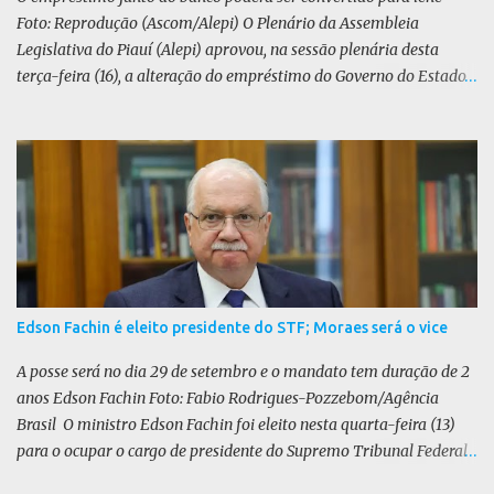
Foto: Reprodução (Ascom/Alepi) O Plenário da Assembleia
Legislativa do Piauí (Alepi) aprovou, na sessão plenária desta
terça-feira (16), a alteração do empréstimo do Governo do Estado
tomado junto ao Banco Internacional para Reconstrução e
Desenvolvimento (BIRD) de dólar para iene japonês. O valor do
contrato, presente na lei 8.964/25, é de US$ 392 milhões. De acordo
com o Executivo, a mudança de moeda traz benefícios a longo
prazo. “A mudança se fundamenta em análises técnicas
aprofundadas conduzidas em conjunto com o BIRD, as quais
indicam que a contratação em iene japonês é mais vantajosa sob
os aspectos econômico e financeiro. Embora o custo dos juros em
dólares possa parecer inferior no curto prazo, a opção pelo iene
Edson Fachin é eleito presidente do STF; Moraes será o vice
revela-se mais benéfica no longo prazo, tanto pela sua menor
volatilidade cambial quanto pela estabilidade da taxa de juros
A posse será no dia 29 de setembro e o mandato tem duração de 2
atrelada à TONA”, explica. O deputado Gustavo Neiva (PP) votou
anos Edson Fachin Foto: Fabio Rodrigues-Pozzebom/Agência
contra o projeto de l...
Brasil O ministro Edson Fachin foi eleito nesta quarta-feira (13)
para o ocupar o cargo de presidente do Supremo Tribunal Federal
(STF) pelos próximos dois anos. O vice-presidente será o ministro