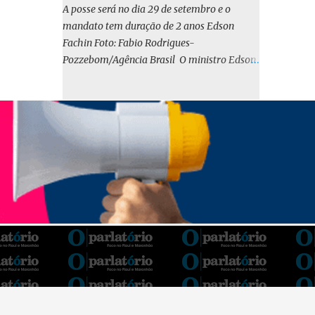
o BIRD, as quais indicam que a contratação
A posse será no dia 29 de setembro e o
em iene japonês é mais vantajosa sob os
mandato tem duração de 2 anos Edson
aspectos econômico e financeiro. Embora o
Fachin Foto: Fabio Rodrigues-
custo dos juros em dólares possa parecer
Pozzebom/Agência Brasil O ministro Edson
inferior no curto prazo, a opção pelo iene
Fachin foi eleito nesta quarta-feira (13) para
revela-se mais benéfica no longo prazo,
o ocupar o cargo de presidente do Supremo
tanto pela sua menor volatilidade cambial
Tribunal Federal (STF) pelos próximos dois
quanto pela estabilidade da taxa de juros
anos. O vice-presidente será o ministro
atrelada à TONA”, explica. O deputado
Alexandre de Moraes. A posse será no dia 29
Gustavo Neiva (PP) votou contra o projeto de
de setembro. A votação foi feita de forma
l...
simbólica pelo plenário da Corte.
Atualmente, Fachin é o vice-presidente e,
pelo critério de antiguidade, deve assumir o
cargo. Conforme o regimento interno, o
tribunal deve ser comandado pelo ministro
mais antigo que ainda não presidiu a Corte.
O novo presidente vai suceder a Luís Roberto
Barroso, que completará o mandato de dois
anos. Ao cumprimentar Fachin pela eleição,