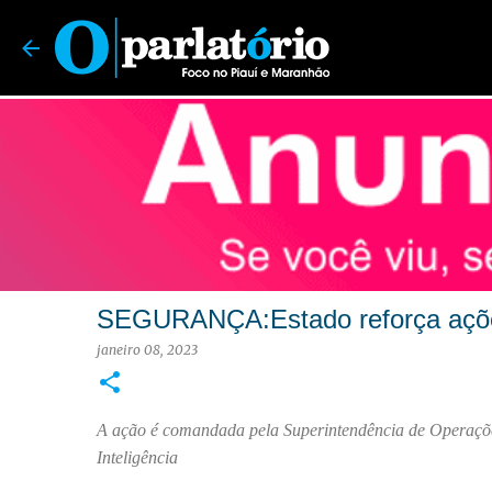
O Parlatório | Foco no Piauí e Maranhão
SEGURANÇA:Estado reforça ações
janeiro 08, 2023
A ação é comandada pela Superintendência de Operações 
Inteligência