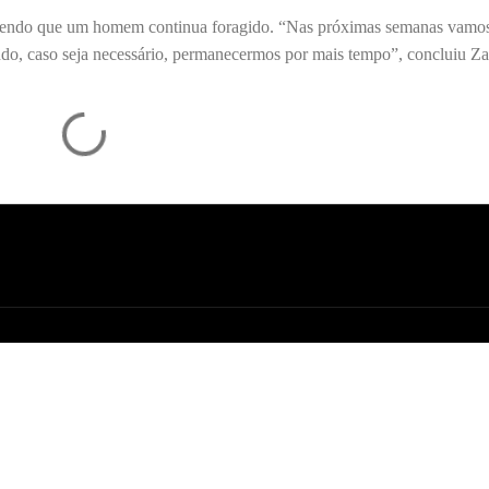
 sendo que um homem continua foragido. “Nas próximas semanas vamos
ndo, caso seja necessário, permanecermos por mais tempo”, concluiu Za