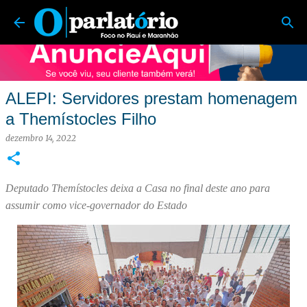
O Parlatório | Foco no Piauí e Maranhão
Pular para o conteúdo principal
ALEPI: Servidores prestam homenagem
a Themístocles Filho
dezembro 14, 2022
Deputado Themístocles deixa a Casa no final deste ano para
assumir como vice-governador do Estado