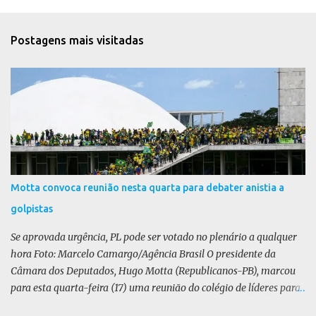
n
t
Postagens mais visitadas
á
r
i
o
s
Motta convoca reunião nesta quarta para debater anistia a
golpistas
Se aprovada urgência, PL pode ser votado no plenário a qualquer
hora Foto: Marcelo Camargo/Agência Brasil O presidente da
Câmara dos Deputados, Hugo Motta (Republicanos-PB), marcou
para esta quarta-feira (17) uma reunião do colégio de líderes para
discutir a votação da urgência para o projeto de lei (PL) que prevê