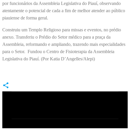
por funcionários da Assembleia Legislativa do Piauí, observando
atentamente o potencial de cada a fim de melhor atender ao público
piauiense de forma geral.
Construiu um Templo Religioso para missas e eventos, no prédio
anexo. Transferiu o Prédio do Setor médico para a praça da
Assembleia, reformando e ampliando, trazendo mais especialidades
para o Setor. Fundou o Centro de Fisioterapia da Assembleia
Legislativa do Piauí. (Por Katia D’Angelles/Alepi)
C
o
m
e