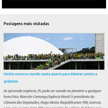
e
n
t
Postagens mais visitadas
á
r
i
o
s
Motta convoca reunião nesta quarta para debater anistia a
golpistas
Se aprovada urgência, PL pode ser votado no plenário a qualquer
hora Foto: Marcelo Camargo/Agência Brasil O presidente da
Câmara dos Deputados, Hugo Motta (Republicanos-PB), marcou