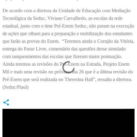
De acordo com a diretora da Unidade de Educação com Mediação
Tecnológica da Seduc, Viviane Carvalhedo, as escolas da rede
estadual, junto com o time Pré-Enem Seduc, não param na execução
de ações que olham para a preparação e mobilização dos estudantes
que farão as provas do Enem. “Teremos ainda o Corujão da Vitória,
entrega do Passe Livre, comentário das questões desse simulado
com ranqueamentos das escolas que fizeram maior pontuação.
Ainda teremos as revisões do Pré-Enem na Estrada, Projeto Enem
Mil e mais uma revisão no próximo dia 26 que é a última revisão do
Pré-Enem que será realizada no Theresina Hall”, ressalta a diretora.
(Seduc/Piauí)
C
o
m