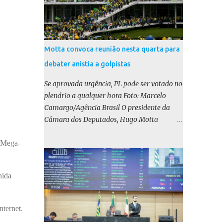
Motta convoca reunião nesta quarta para
debater anistia a golpistas
Se aprovada urgência, PL pode ser votado no
plenário a qualquer hora Foto: Marcelo
Camargo/Agência Brasil O presidente da
Câmara dos Deputados, Hugo Motta
(Republicanos-PB), marcou para esta
a Mega-
quarta-feira (17) uma reunião do colégio de
líderes para discutir a votação da urgência
para o projeto de lei (PL) que prevê a anistia
nida
aos condenados por tentativa de golpe de
Estado. Motta disse, em uma rede social, que
a reunião vai “deliberar sobre a urgência dos
internet.
projetos que tratam do acontecido em 8 de