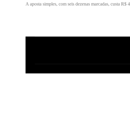
A aposta simples, com seis dezenas marcadas, custa R$ 4
C
o
m
e
n
t
á
r
i
o
s