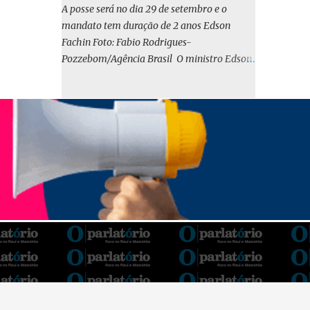
o BIRD, as quais indicam que a contratação
A posse será no dia 29 de setembro e o
em iene japonês é mais vantajosa sob os
mandato tem duração de 2 anos Edson
aspectos econômico e financeiro. Embora o
Fachin Foto: Fabio Rodrigues-
custo dos juros em dólares possa parecer
Pozzebom/Agência Brasil O ministro Edson
inferior no curto prazo, a opção pelo iene
Fachin foi eleito nesta quarta-feira (13) para
revela-se mais benéfica no longo prazo,
o ocupar o cargo de presidente do Supremo
tanto pela sua menor volatilidade cambial
Tribunal Federal (STF) pelos próximos dois
quanto pela estabilidade da taxa de juros
anos. O vice-presidente será o ministro
atrelada à TONA”, explica. O deputado
Alexandre de Moraes. A posse será no dia 29
Gustavo Neiva (PP) votou contra o projeto de
de setembro. A votação foi feita de forma
l...
simbólica pelo plenário da Corte.
Atualmente, Fachin é o vice-presidente e,
pelo critério de antiguidade, deve assumir o
cargo. Conforme o regimento interno, o
tribunal deve ser comandado pelo ministro
mais antigo que ainda não presidiu a Corte.
O novo presidente vai suceder a Luís Roberto
Barroso, que completará o mandato de dois
anos. Ao cumprimentar Fachin pela eleição,