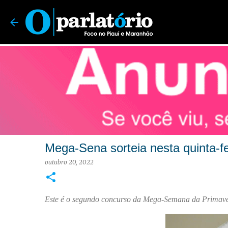
O Parlatório | Foco no Piauí e Maranhão
Mega-Sena sorteia nesta quinta-
outubro 20, 2022
Este é o segundo concurso da Mega-Semana da Prima