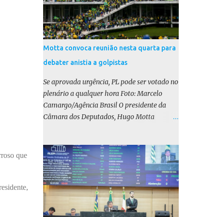
Motta convoca reunião nesta quarta para
debater anistia a golpistas
Se aprovada urgência, PL pode ser votado no
plenário a qualquer hora Foto: Marcelo
Camargo/Agência Brasil O presidente da
Câmara dos Deputados, Hugo Motta
(Republicanos-PB), marcou para esta
quarta-feira (17) uma reunião do colégio de
líderes para discutir a votação da urgência
rroso que
para o projeto de lei (PL) que prevê a anistia
aos condenados por tentativa de golpe de
Estado. Motta disse, em uma rede social, que
esidente,
a reunião vai “deliberar sobre a urgência dos
projetos que tratam do acontecido em 8 de