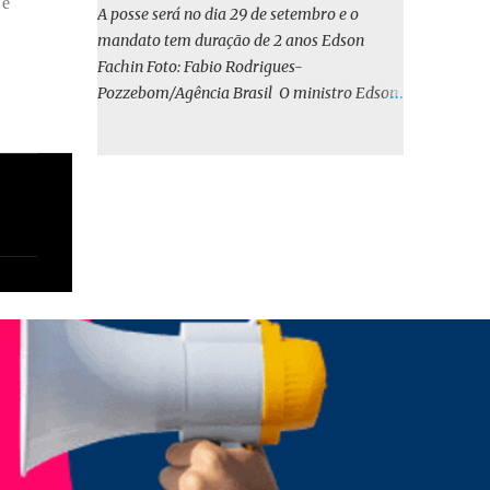
 e
o BIRD, as quais indicam que a contratação
A posse será no dia 29 de setembro e o
em iene japonês é mais vantajosa sob os
mandato tem duração de 2 anos Edson
aspectos econômico e financeiro. Embora o
Fachin Foto: Fabio Rodrigues-
custo dos juros em dólares possa parecer
Pozzebom/Agência Brasil O ministro Edson
inferior no curto prazo, a opção pelo iene
Fachin foi eleito nesta quarta-feira (13) para
revela-se mais benéfica no longo prazo,
o ocupar o cargo de presidente do Supremo
tanto pela sua menor volatilidade cambial
Tribunal Federal (STF) pelos próximos dois
quanto pela estabilidade da taxa de juros
anos. O vice-presidente será o ministro
atrelada à TONA”, explica. O deputado
Alexandre de Moraes. A posse será no dia 29
Gustavo Neiva (PP) votou contra o projeto de
de setembro. A votação foi feita de forma
l...
simbólica pelo plenário da Corte.
Atualmente, Fachin é o vice-presidente e,
pelo critério de antiguidade, deve assumir o
cargo. Conforme o regimento interno, o
tribunal deve ser comandado pelo ministro
mais antigo que ainda não presidiu a Corte.
O novo presidente vai suceder a Luís Roberto
Barroso, que completará o mandato de dois
anos. Ao cumprimentar Fachin pela eleição,