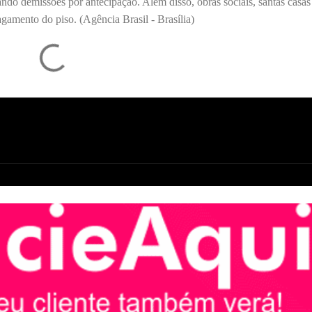
ando demissões por antecipação. Além disso, obras sociais, santas casas
pagamento do piso. (Agência Brasil - Brasília)