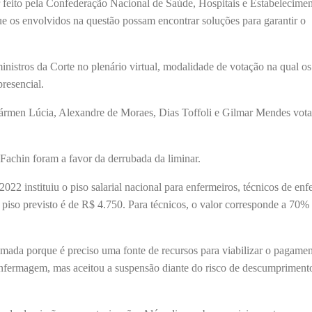
 feito pela Confederação Nacional de Saúde, Hospitais e Estabelecimen
 os envolvidos na questão possam encontrar soluções para garantir o
inistros da Corte no plenário virtual, modalidade de votação na qual os
presencial.
rmen Lúcia, Alexandre de Moraes, Dias Toffoli e Gilmar Mendes vot
achin foram a favor da derrubada da liminar.
022 instituiu o piso salarial nacional para enfermeiros, técnicos de en
 piso previsto é de R$ 4.750. Para técnicos, o valor corresponde a 70% 
mada porque é preciso uma fonte de recursos para viabilizar o pagamen
da enfermagem, mas aceitou a suspensão diante do risco de descumpriment