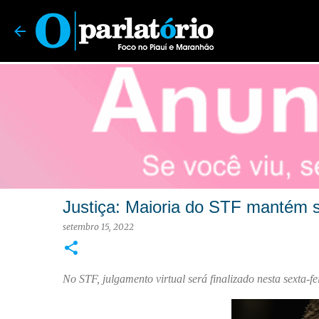
O Parlatório | Foco no Piauí e Maranhão
Justiça: Maioria do STF mantém 
setembro 15, 2022
No STF, julgamento virtual será finalizado nesta sexta-f