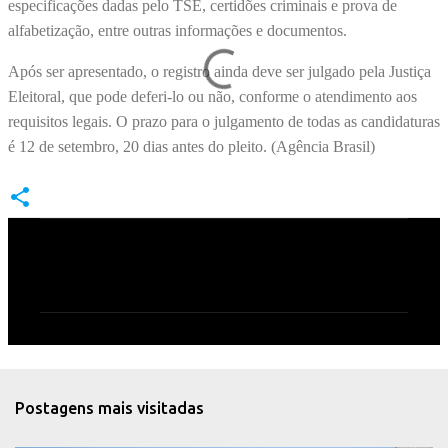
especificações dadas pelo TSE, certidões criminais e prova de
alfabetização, entre outras informações e documentos.
Após ser apresentado, o registro ainda deve ser julgado pela Justiça
Eleitoral, que pode deferi-lo ou não, conforme o atendimento aos
requisitos legais. O prazo para o julgamento de todas as candidaturas
é 12 de setembro, 20 dias antes do pleito. (Agência Brasil)
C
o
m
e
n
t
Postagens mais visitadas
á
r