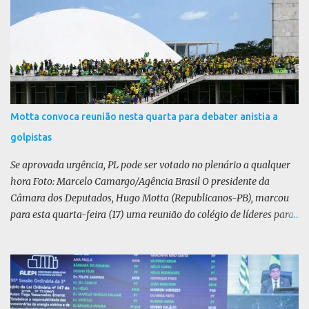
i
o
s
Motta convoca reunião nesta quarta para debater anistia a
golpistas
Se aprovada urgência, PL pode ser votado no plenário a qualquer
hora Foto: Marcelo Camargo/Agência Brasil O presidente da
Câmara dos Deputados, Hugo Motta (Republicanos-PB), marcou
para esta quarta-feira (17) uma reunião do colégio de líderes para
discutir a votação da urgência para o projeto de lei (PL) que prevê
a anistia aos condenados por tentativa de golpe de Estado. Motta
disse, em uma rede social, que a reunião vai “deliberar sobre a
urgência dos projetos que tratam do acontecido em 8 de janeiro de
2023”. Se aprovada urgência, o PL poderia ser votado no Plenário a