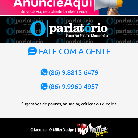
Atualmente, Fachin é o vice-presidente e, pelo critério de
antiguidade, deve assumir o cargo. Conforme o regimento interno,
o tribunal deve ser comandado pelo ministro mais antigo que
ainda não presidiu a Corte. O novo presidente vai suceder a Luís
Roberto Barroso, que completará o mandato de dois anos. Ao
cumprimentar Fachin pela eleição, Barroso afirmou que o país
tem sorte de ter o ministro na cadeira de presidente da Corte.
FALE COM A GENTE
“Considero, pessoalmente e institucionalmente, que é uma sorte
para o país poder, nesta atual conjuntura, ter uma pessoa com e...
(86) 9.8815-6479
(86) 9.9960-4957
Sugestões de pautas, anunciar, críticas ou elogios.
Criado por © MillerDesign |