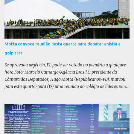
i
o
s
Motta convoca reunião nesta quarta para debater anistia a
golpistas
Se aprovada urgência, PL pode ser votado no plenário a qualquer
hora Foto: Marcelo Camargo/Agência Brasil O presidente da
Câmara dos Deputados, Hugo Motta (Republicanos-PB), marcou
para esta quarta-feira (17) uma reunião do colégio de líderes para
discutir a votação da urgência para o projeto de lei (PL) que prevê
a anistia aos condenados por tentativa de golpe de Estado. Motta
disse, em uma rede social, que a reunião vai “deliberar sobre a
urgência dos projetos que tratam do acontecido em 8 de janeiro de
2023”. Se aprovada urgência, o PL poderia ser votado no Plenário a
qualquer momento. Não foi divulgado relator ou texto da matéria.