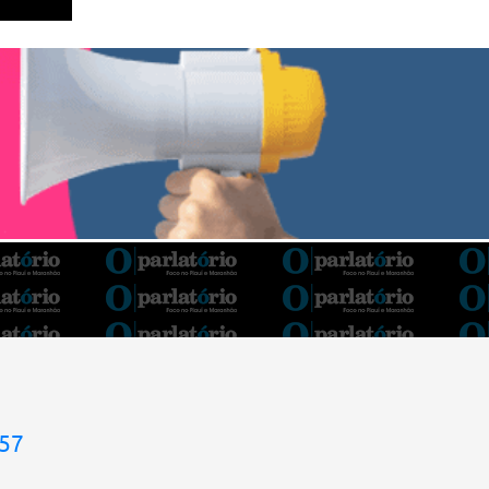
Barroso afirmou que o país tem sorte de ter
o ministro na cadeira de presidente da Corte.
“Considero, pessoalmente e
institucionalmente, que é uma sorte para o
país poder, nesta atual conjuntura, ter uma
pessoa com e...
957