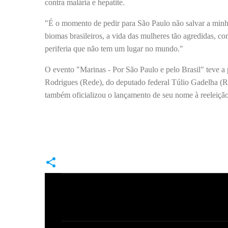
contra malária e hepatite.
"É o momento de pedir para São Paulo não salvar a minha 
biomas brasileiros, a vida das mulheres tão agredidas, c
periferia que não tem um lugar no mundo."
O evento "Marinas - Por São Paulo e pelo Brasil" teve 
Rodrigues (Rede), do deputado federal Túlio Gadelha (R
também oficializou o lançamento de seu nome à reeleiçã
C
o
m