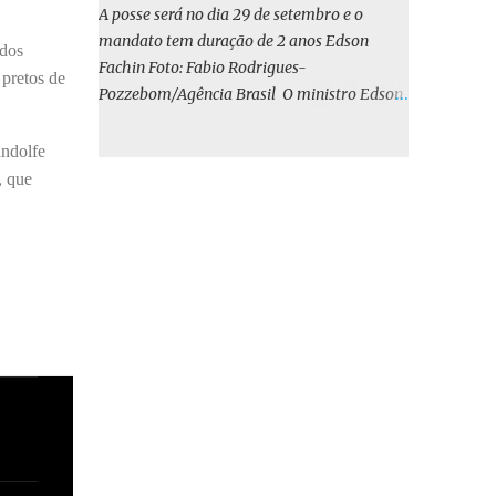
o BIRD, as quais indicam que a contratação
A posse será no dia 29 de setembro e o
em iene japonês é mais vantajosa sob os
mandato tem duração de 2 anos Edson
 dos
aspectos econômico e financeiro. Embora o
Fachin Foto: Fabio Rodrigues-
 pretos de
custo dos juros em dólares possa parecer
Pozzebom/Agência Brasil O ministro Edson
inferior no curto prazo, a opção pelo iene
Fachin foi eleito nesta quarta-feira (13) para
revela-se mais benéfica no longo prazo,
o ocupar o cargo de presidente do Supremo
andolfe
tanto pela sua menor volatilidade cambial
Tribunal Federal (STF) pelos próximos dois
, que
quanto pela estabilidade da taxa de juros
anos. O vice-presidente será o ministro
atrelada à TONA”, explica. O deputado
Alexandre de Moraes. A posse será no dia 29
Gustavo Neiva (PP) votou contra o projeto de
de setembro. A votação foi feita de forma
l...
simbólica pelo plenário da Corte.
Atualmente, Fachin é o vice-presidente e,
pelo critério de antiguidade, deve assumir o
cargo. Conforme o regimento interno, o
tribunal deve ser comandado pelo ministro
mais antigo que ainda não presidiu a Corte.
O novo presidente vai suceder a Luís Roberto
Barroso, que completará o mandato de dois
anos. Ao cumprimentar Fachin pela eleição,