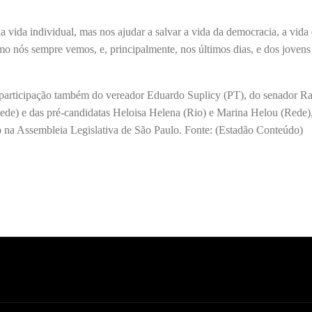
vida individual, mas nos ajudar a salvar a vida da democracia, a vida
omo nós sempre vemos, e, principalmente, nos últimos dias, e dos jovens
a participação também do vereador Eduardo Suplicy (PT), do senador R
ede) e das pré-candidatas Heloisa Helena (Rio) e Marina Helou (Rede)
o na Assembleia Legislativa de São Paulo. Fonte: (Estadão Conteúdo)