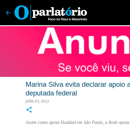
O Parlatório | Foco no Piauí e Maranhão
Marina Silva evita declarar apoio
deputada federal
julho 03, 2022
Assim como apoia Haddad em São Paulo, a Rede apoia 