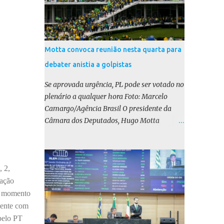
Motta convoca reunião nesta quarta para
debater anistia a golpistas
Se aprovada urgência, PL pode ser votado no
plenário a qualquer hora Foto: Marcelo
Camargo/Agência Brasil O presidente da
Câmara dos Deputados, Hugo Motta
(Republicanos-PB), marcou para esta
quarta-feira (17) uma reunião do colégio de
líderes para discutir a votação da urgência
 2,
para o projeto de lei (PL) que prevê a anistia
aos condenados por tentativa de golpe de
cação
Estado. Motta disse, em uma rede social, que
 o momento
a reunião vai “deliberar sobre a urgência dos
mente com
projetos que tratam do acontecido em 8 de
pelo PT