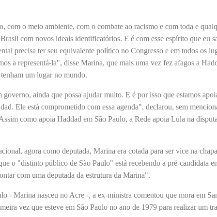
, com o meio ambiente, com o combate ao racismo e com toda e qualq
il com novos ideais identificatórios. E é com esse espírito que eu sa
tal precisa ter seu equivalente político no Congresso e em todos os lug
mos a representá-la", disse Marina, que mais uma vez fez afagos a Had
ria tenham um lugar no mundo.
overno, ainda que possa ajudar muito. E é por isso que estamos apoi
dad. Ele está comprometido com essa agenda", declarou, sem mencion
. Assim como apoia Haddad em São Paulo, a Rede apoia Lula na disput
acional, agora como deputada, Marina era cotada para ser vice na chap
e o "distinto público de São Paulo" está recebendo a pré-candidata em
contar com uma deputada da estrutura da Marina".
ulo - Marina nasceu no Acre -, a ex-ministra comentou que mora em San
primeira vez que esteve em São Paulo no ano de 1979 para realizar um tr