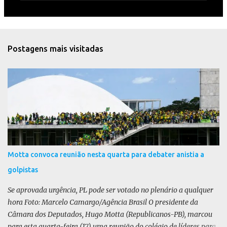
e
n
t
Postagens mais visitadas
á
r
i
o
s
Motta convoca reunião nesta quarta para debater anistia a
golpistas
Se aprovada urgência, PL pode ser votado no plenário a qualquer
hora Foto: Marcelo Camargo/Agência Brasil O presidente da
Câmara dos Deputados, Hugo Motta (Republicanos-PB), marcou
para esta quarta-feira (17) uma reunião do colégio de líderes para