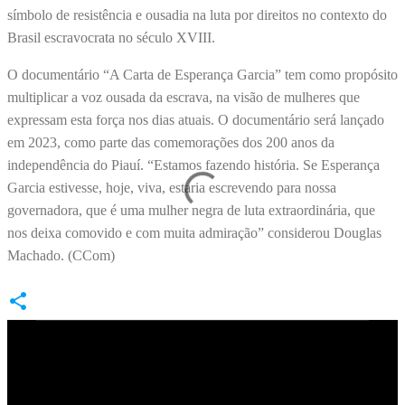
símbolo de resistência e ousadia na luta por direitos no contexto do
Brasil escravocrata no século XVIII.
O documentário “A Carta de Esperança Garcia” tem como propósito
multiplicar a voz ousada da escrava, na visão de mulheres que
expressam esta força nos dias atuais. O documentário será lançado
em 2023, como parte das comemorações dos 200 anos da
independência do Piauí. “Estamos fazendo história. Se Esperança
Garcia estivesse, hoje, viva, estaria escrevendo para nossa
governadora, que é uma mulher negra de luta extraordinária, que
nos deixa comovido e com muita admiração” considerou Douglas
Machado. (CCom)
C
o
m