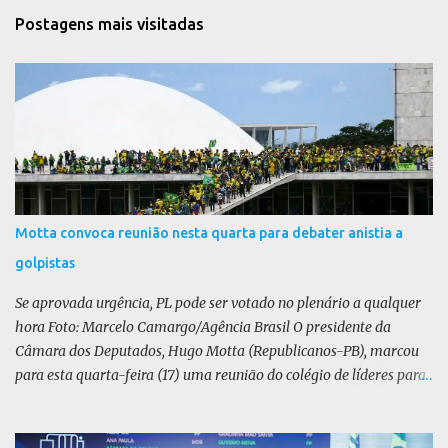
t
Postagens mais visitadas
á
r
i
o
s
Motta convoca reunião nesta quarta para debater anistia a
golpistas
Se aprovada urgência, PL pode ser votado no plenário a qualquer
hora Foto: Marcelo Camargo/Agência Brasil O presidente da
Câmara dos Deputados, Hugo Motta (Republicanos-PB), marcou
para esta quarta-feira (17) uma reunião do colégio de líderes para
discutir a votação da urgência para o projeto de lei (PL) que prevê
a anistia aos condenados por tentativa de golpe de Estado. Motta
disse, em uma rede social, que a reunião vai “deliberar sobre a