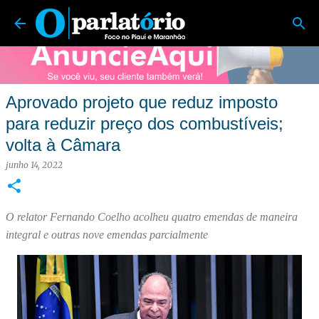
O Parlatório | Foco no Piauí e Maranhão
Pular para o conteúdo principal
Aprovado projeto que reduz imposto
para reduzir preço dos combustíveis;
volta à Câmara
junho 14, 2022
O relator Fernando Coelho acolheu quatro emendas de maneira
integral e outras nove emendas parcialmente