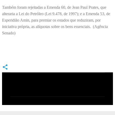
Também foram rejeitadas a Emenda 60, de Jean Paul Prates, que
alteraria a Lei do Petróleo (Lei 9.478, de 1997); e a Emenda 53, de
Esperidião Amin, para premiar os estados que reduziram, por
iniciativa própria, as alíquotas sobre os bens essenciais. (Agência
Senado)
C
o
m
e
n