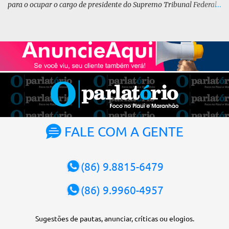
para o ocupar o cargo de presidente do Supremo Tribunal Federal
(STF) pelos próximos dois anos. O vice-presidente será o ministro
Alexandre de Moraes. A posse será no dia 29 de setembro. A
votação foi feita de forma simbólica pelo plenário da Corte.
Atualmente, Fachin é o vice-presidente e, pelo critério de
antiguidade, deve assumir o cargo. Conforme o regimento interno,
o tribunal deve ser comandado pelo ministro mais antigo que
ainda não presidiu a Corte. O novo presidente vai suceder a Luís
Roberto Barroso, que completará o mandato de dois anos. Ao
cumprimentar Fachin pela eleição, Barroso afirmou que o país
tem sorte de ter o ministro na cadeira de presidente da Corte.
FALE COM A GENTE
“Considero, pessoalmente e institucionalmente, que é uma sorte
para o país poder, nesta atual conjuntura, ter uma pessoa com e...
(86) 9.8815-6479
(86) 9.9960-4957
Sugestões de pautas, anunciar, críticas ou elogios.