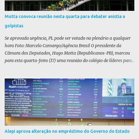
Motta convoca reunião nesta quarta para debater anistia a
golpistas
Se aprovada urgência, PL pode ser votado no plenário a qualquer
hora Foto: Marcelo Camargo/Agência Brasil O presidente da
Câmara dos Deputados, Hugo Motta (Republicanos-PB), marcou
para esta quarta-feira (17) uma reunião do colégio de líderes para
discutir a votação da urgência para o projeto de lei (PL) que prevê
a anistia aos condenados por tentativa de golpe de Estado. Motta
disse, em uma rede social, que a reunião vai “deliberar sobre a
urgência dos projetos que tratam do acontecido em 8 de janeiro de
2023”. Se aprovada urgência, o PL poderia ser votado no Plenário a
qualquer momento. Não foi divulgado relator ou texto da matéria.
A pauta da anistia voltou a ganhar força com o julgamento e
condenação do ex-presidente Jair Bolsonaro por tentativa de golpe
de Estado, entre outros crimes. A oposição liderada pelo Partido
Alepi aprova alteração no empréstimo do Governo do Estado
Liberal (PL) argumenta que o julgamento no Supremo Tribunal