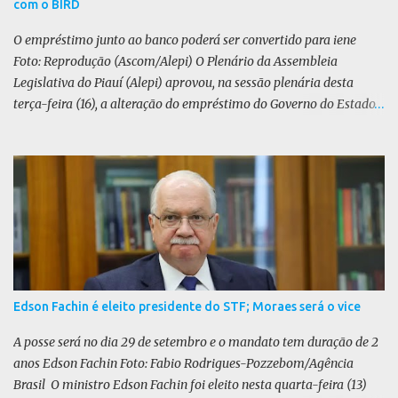
com o BIRD
Federal (STF) da trama golpista seria uma “perseguição política”.
O PL defende uma anistia ampla para todo...
O empréstimo junto ao banco poderá ser convertido para iene
Foto: Reprodução (Ascom/Alepi) O Plenário da Assembleia
Legislativa do Piauí (Alepi) aprovou, na sessão plenária desta
terça-feira (16), a alteração do empréstimo do Governo do Estado
tomado junto ao Banco Internacional para Reconstrução e
Desenvolvimento (BIRD) de dólar para iene japonês. O valor do
contrato, presente na lei 8.964/25, é de US$ 392 milhões. De acordo
com o Executivo, a mudança de moeda traz benefícios a longo
prazo. “A mudança se fundamenta em análises técnicas
aprofundadas conduzidas em conjunto com o BIRD, as quais
indicam que a contratação em iene japonês é mais vantajosa sob
os aspectos econômico e financeiro. Embora o custo dos juros em
dólares possa parecer inferior no curto prazo, a opção pelo iene
Edson Fachin é eleito presidente do STF; Moraes será o vice
revela-se mais benéfica no longo prazo, tanto pela sua menor
volatilidade cambial quanto pela estabilidade da taxa de juros
A posse será no dia 29 de setembro e o mandato tem duração de 2
atrelada à TONA”, explica. O deputado Gustavo Neiva (PP) votou
anos Edson Fachin Foto: Fabio Rodrigues-Pozzebom/Agência
contra o projeto de l...
Brasil O ministro Edson Fachin foi eleito nesta quarta-feira (13)