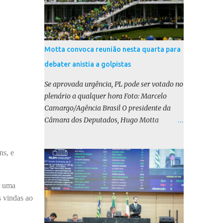
Motta convoca reunião nesta quarta para
debater anistia a golpistas
Se aprovada urgência, PL pode ser votado no
plenário a qualquer hora Foto: Marcelo
Camargo/Agência Brasil O presidente da
Câmara dos Deputados, Hugo Motta
(Republicanos-PB), marcou para esta
quarta-feira (17) uma reunião do colégio de
ns, e
líderes para discutir a votação da urgência
para o projeto de lei (PL) que prevê a anistia
aos condenados por tentativa de golpe de
r uma
Estado. Motta disse, em uma rede social, que
 vindas ao
a reunião vai “deliberar sobre a urgência dos
projetos que tratam do acontecido em 8 de