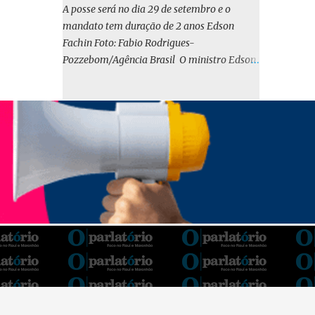
o BIRD, as quais indicam que a contratação
A posse será no dia 29 de setembro e o
em iene japonês é mais vantajosa sob os
mandato tem duração de 2 anos Edson
aspectos econômico e financeiro. Embora o
Fachin Foto: Fabio Rodrigues-
custo dos juros em dólares possa parecer
Pozzebom/Agência Brasil O ministro Edson
inferior no curto prazo, a opção pelo iene
Fachin foi eleito nesta quarta-feira (13) para
revela-se mais benéfica no longo prazo,
o ocupar o cargo de presidente do Supremo
tanto pela sua menor volatilidade cambial
Tribunal Federal (STF) pelos próximos dois
quanto pela estabilidade da taxa de juros
anos. O vice-presidente será o ministro
atrelada à TONA”, explica. O deputado
Alexandre de Moraes. A posse será no dia 29
Gustavo Neiva (PP) votou contra o projeto de
de setembro. A votação foi feita de forma
l...
simbólica pelo plenário da Corte.
Atualmente, Fachin é o vice-presidente e,
pelo critério de antiguidade, deve assumir o
cargo. Conforme o regimento interno, o
tribunal deve ser comandado pelo ministro
mais antigo que ainda não presidiu a Corte.
O novo presidente vai suceder a Luís Roberto
Barroso, que completará o mandato de dois
anos. Ao cumprimentar Fachin pela eleição,