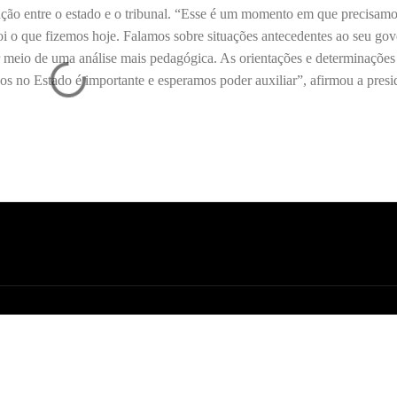
lação entre o estado e o tribunal. “Esse é um momento em que precisam
oi o que fizemos hoje. Falamos sobre situações antecedentes ao seu gov
or meio de uma análise mais pedagógica. As orientações e determinações
s no Estado é importante e esperamos poder auxiliar”, afirmou a presi