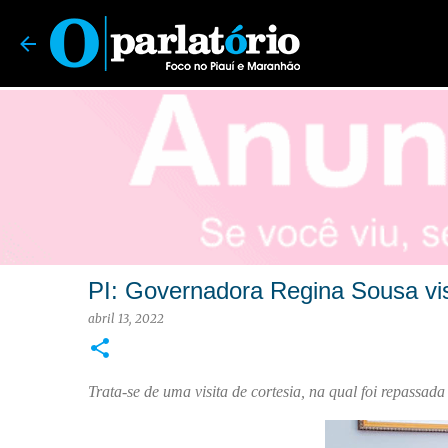
O Parlatório | Foco no Piauí e Maranhão
PI: Governadora Regina Sousa visi
abril 13, 2022
Trata-se de uma visita de cortesia, na qual foi repassad