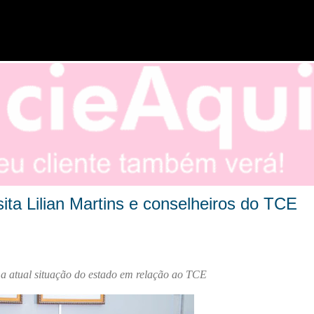
Pular para o conteúdo principal
ta Lilian Martins e conselheiros do TCE
a a atual situação do estado em relação ao TCE