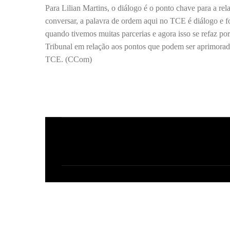
Para Lilian Martins, o diálogo é o ponto chave para a re
conversar, a palavra de ordem aqui no TCE é diálogo e f
quando tivemos muitas parcerias e agora isso se refaz p
Tribunal em relação aos pontos que podem ser aprimorado
TCE. (CCom)
C
o
m
e
n
t
á