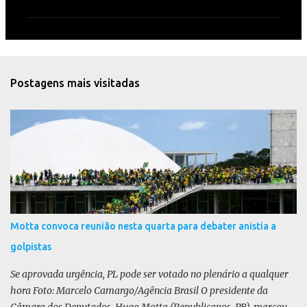
m
e
n
t
Postagens mais visitadas
á
r
i
o
s
Motta convoca reunião nesta quarta para debater anistia a
golpistas
Se aprovada urgência, PL pode ser votado no plenário a qualquer
hora Foto: Marcelo Camargo/Agência Brasil O presidente da