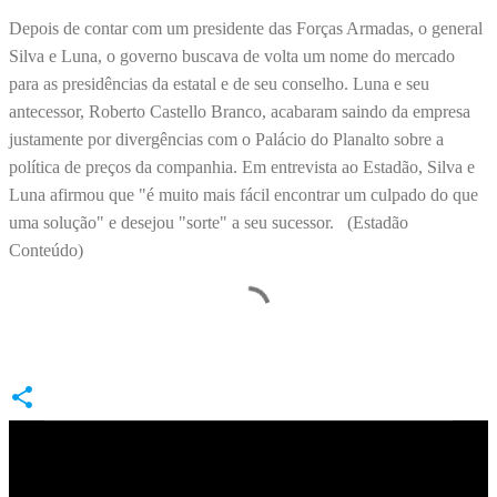
Depois de contar com um presidente das Forças Armadas, o general
Silva e Luna, o governo buscava de volta um nome do mercado
para as presidências da estatal e de seu conselho. Luna e seu
antecessor, Roberto Castello Branco, acabaram saindo da empresa
justamente por divergências com o Palácio do Planalto sobre a
política de preços da companhia. Em entrevista ao Estadão, Silva e
Luna afirmou que "é muito mais fácil encontrar um culpado do que
uma solução" e desejou "sorte" a seu sucessor. (Estadão
Conteúdo)
C
o