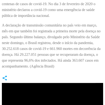
centenas de casos de covid-19. No dia 3 de fevereiro de 2020 o
ministério declarou a covid-19 como uma emergência de saúde
pública de importância nacional.
A declaração de transmissão comunitária no país veio em março,
mês em que também foi registrada a primeira morte pela doença no
país. Segundo último balanço, divulgado pelo Ministério da Saúde
neste domingo, o Brasil registrou, desde o início da pandemia,
30.252.618 casos de covid-19 e 661.960 mortes em decorrência da
doença. Há 29.227.051 pessoas que se recuperaram da doença, o
que representa 96,6% dos infectados. Há ainda 363.607 casos em
acompanhamento. (Agência Brasil)
C
o
m