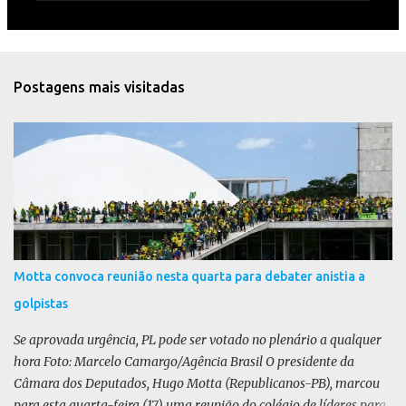
e
n
t
Postagens mais visitadas
á
r
i
o
s
Motta convoca reunião nesta quarta para debater anistia a
golpistas
Se aprovada urgência, PL pode ser votado no plenário a qualquer
hora Foto: Marcelo Camargo/Agência Brasil O presidente da
Câmara dos Deputados, Hugo Motta (Republicanos-PB), marcou
para esta quarta-feira (17) uma reunião do colégio de líderes para