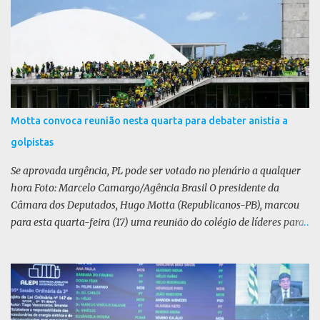
i
o
s
Motta convoca reunião nesta quarta para debater anistia a
golpistas
Se aprovada urgência, PL pode ser votado no plenário a qualquer
hora Foto: Marcelo Camargo/Agência Brasil O presidente da
Câmara dos Deputados, Hugo Motta (Republicanos-PB), marcou
para esta quarta-feira (17) uma reunião do colégio de líderes para
discutir a votação da urgência para o projeto de lei (PL) que prevê
a anistia aos condenados por tentativa de golpe de Estado. Motta
disse, em uma rede social, que a reunião vai “deliberar sobre a
urgência dos projetos que tratam do acontecido em 8 de janeiro de
2023”. Se aprovada urgência, o PL poderia ser votado no Plenário a