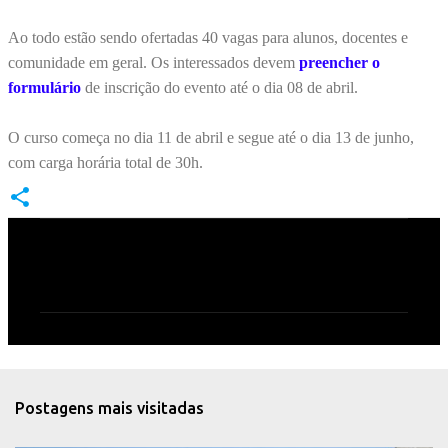
Ao todo estão sendo ofertadas 40 vagas para alunos, docentes e
comunidade em geral. Os interessados devem
preencher o
formulário
de inscrição do evento até o dia 08 de abril.
O curso começa no dia 11 de abril e segue até o dia 13 de junho,
com carga horária total de 30h.
C
o
m
e
n
t
Postagens mais visitadas
á
r