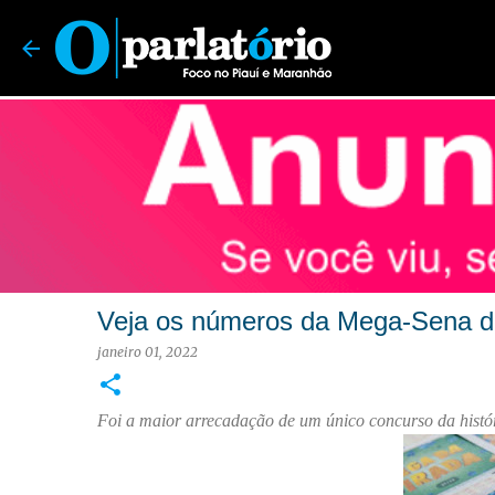
O Parlatório | Foco no Piauí e Maranhão
Veja os números da Mega-Sena d
janeiro 01, 2022
Foi a maior arrecadação de um único concurso da histó