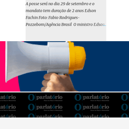
o BIRD, as quais indicam que a contratação
A posse será no dia 29 de setembro e o
em iene japonês é mais vantajosa sob os
mandato tem duração de 2 anos Edson
aspectos econômico e financeiro. Embora o
Fachin Foto: Fabio Rodrigues-
custo dos juros em dólares possa parecer
Pozzebom/Agência Brasil O ministro Edson
inferior no curto prazo, a opção pelo iene
Fachin foi eleito nesta quarta-feira (13) para
revela-se mais benéfica no longo prazo,
o ocupar o cargo de presidente do Supremo
tanto pela sua menor volatilidade cambial
Tribunal Federal (STF) pelos próximos dois
quanto pela estabilidade da taxa de juros
anos. O vice-presidente será o ministro
atrelada à TONA”, explica. O deputado
Alexandre de Moraes. A posse será no dia 29
Gustavo Neiva (PP) votou contra o projeto de
de setembro. A votação foi feita de forma
l...
simbólica pelo plenário da Corte.
Atualmente, Fachin é o vice-presidente e,
pelo critério de antiguidade, deve assumir o
cargo. Conforme o regimento interno, o
tribunal deve ser comandado pelo ministro
mais antigo que ainda não presidiu a Corte.
O novo presidente vai suceder a Luís Roberto
Barroso, que completará o mandato de dois
anos. Ao cumprimentar Fachin pela eleição,