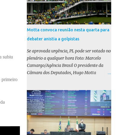
Motta convoca reunião nesta quarta para
debater anistia a golpistas
Se aprovada urgência, PL pode ser votado no
a subiu
plenário a qualquer hora Foto: Marcelo
Camargo/Agência Brasil O presidente da
Câmara dos Deputados, Hugo Motta
 primeiro
(Republicanos-PB), marcou para esta
quarta-feira (17) uma reunião do colégio de
líderes para discutir a votação da urgência
para o projeto de lei (PL) que prevê a anistia
 da
aos condenados por tentativa de golpe de
Estado. Motta disse, em uma rede social, que
a reunião vai “deliberar sobre a urgência dos
projetos que tratam do acontecido em 8 de