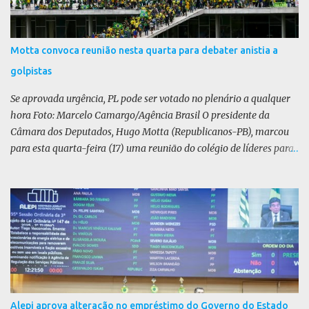
Motta convoca reunião nesta quarta para debater anistia a
golpistas
Se aprovada urgência, PL pode ser votado no plenário a qualquer
hora Foto: Marcelo Camargo/Agência Brasil O presidente da
Câmara dos Deputados, Hugo Motta (Republicanos-PB), marcou
para esta quarta-feira (17) uma reunião do colégio de líderes para
discutir a votação da urgência para o projeto de lei (PL) que prevê
a anistia aos condenados por tentativa de golpe de Estado. Motta
disse, em uma rede social, que a reunião vai “deliberar sobre a
urgência dos projetos que tratam do acontecido em 8 de janeiro de
2023”. Se aprovada urgência, o PL poderia ser votado no Plenário a
qualquer momento. Não foi divulgado relator ou texto da matéria.
A pauta da anistia voltou a ganhar força com o julgamento e
condenação do ex-presidente Jair Bolsonaro por tentativa de golpe
de Estado, entre outros crimes. A oposição liderada pelo Partido
Alepi aprova alteração no empréstimo do Governo do Estado