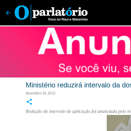
O Parlatório | Foco no Piauí e Maranhão
Ministério reduzirá intervalo da d
dezembro 19, 2021
Redução do intervalo de aplicação foi anunciada pelo m