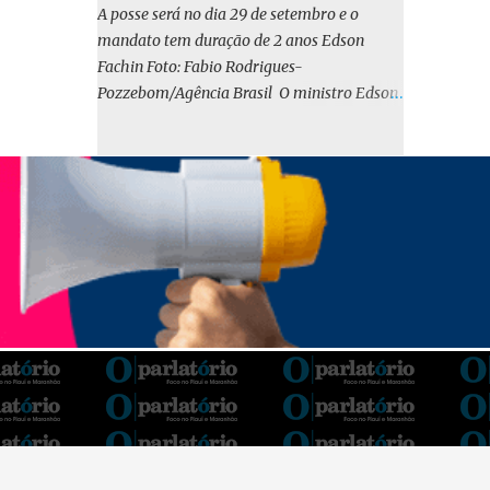
o BIRD, as quais indicam que a contratação
A posse será no dia 29 de setembro e o
em iene japonês é mais vantajosa sob os
mandato tem duração de 2 anos Edson
aspectos econômico e financeiro. Embora o
Fachin Foto: Fabio Rodrigues-
custo dos juros em dólares possa parecer
Pozzebom/Agência Brasil O ministro Edson
inferior no curto prazo, a opção pelo iene
Fachin foi eleito nesta quarta-feira (13) para
revela-se mais benéfica no longo prazo,
o ocupar o cargo de presidente do Supremo
tanto pela sua menor volatilidade cambial
Tribunal Federal (STF) pelos próximos dois
quanto pela estabilidade da taxa de juros
anos. O vice-presidente será o ministro
atrelada à TONA”, explica. O deputado
Alexandre de Moraes. A posse será no dia 29
Gustavo Neiva (PP) votou contra o projeto de
de setembro. A votação foi feita de forma
l...
simbólica pelo plenário da Corte.
Atualmente, Fachin é o vice-presidente e,
pelo critério de antiguidade, deve assumir o
cargo. Conforme o regimento interno, o
tribunal deve ser comandado pelo ministro
mais antigo que ainda não presidiu a Corte.
O novo presidente vai suceder a Luís Roberto
Barroso, que completará o mandato de dois
anos. Ao cumprimentar Fachin pela eleição,