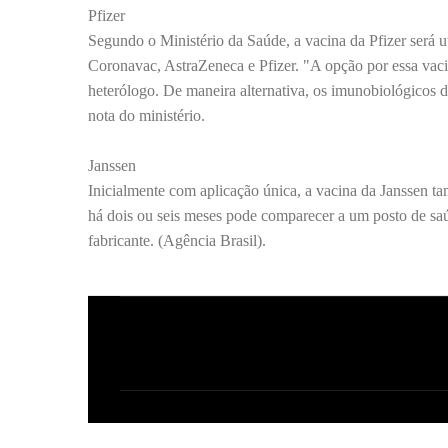
Pfizer
Segundo o Ministério da Saúde, a vacina da Pfizer será 
Coronavac, AstraZeneca e Pfizer. "A opção por essa va
heterólogo. De maneira alternativa, os imunobiológicos d
nota do ministério.
Janssen
Inicialmente com aplicação única, a vacina da Janssen t
há dois ou seis meses pode comparecer a um posto de saú
fabricante. (Agência Brasil).
C
o
m
e
n