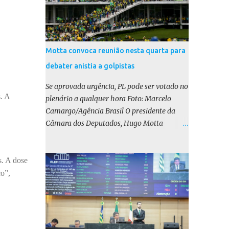
Motta convoca reunião nesta quarta para
debater anistia a golpistas
Se aprovada urgência, PL pode ser votado no
. A
plenário a qualquer hora Foto: Marcelo
Camargo/Agência Brasil O presidente da
Câmara dos Deputados, Hugo Motta
(Republicanos-PB), marcou para esta
quarta-feira (17) uma reunião do colégio de
líderes para discutir a votação da urgência
s. A dose
para o projeto de lei (PL) que prevê a anistia
co”,
aos condenados por tentativa de golpe de
Estado. Motta disse, em uma rede social, que
a reunião vai “deliberar sobre a urgência dos
projetos que tratam do acontecido em 8 de