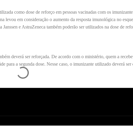
utilizada como dose de reforço em pessoas vacinadas com os imunizante
cina levou em consideração o aumento da resposta imunológica no esqu
a Janssen e AstraZeneca também poderão ser utilizados na dose de refo
ambém deverá ser reforçada. De acordo com o ministério, quem a recebe
de para a segunda dose. Nesse caso, o imunizante utilizado deverá se