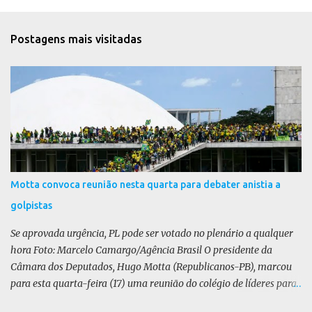
n
t
Postagens mais visitadas
á
r
i
o
s
Motta convoca reunião nesta quarta para debater anistia a
golpistas
Se aprovada urgência, PL pode ser votado no plenário a qualquer
hora Foto: Marcelo Camargo/Agência Brasil O presidente da
Câmara dos Deputados, Hugo Motta (Republicanos-PB), marcou
para esta quarta-feira (17) uma reunião do colégio de líderes para
discutir a votação da urgência para o projeto de lei (PL) que prevê