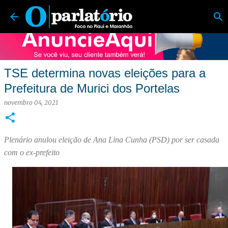
O Parlatório | Foco no Piauí e Maranhão
Pular para o conteúdo principal
TSE determina novas eleições para a
Prefeitura de Murici dos Portelas
novembro 04, 2021
Plenário anulou eleição de Ana Lina Cunha (PSD) por ser casada
com o ex-prefeito