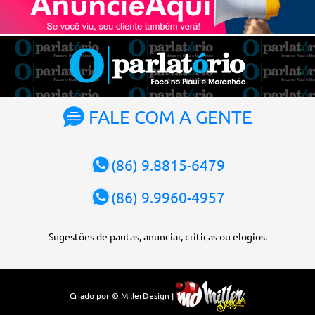
Atualmente, Fachin é o vice-presidente e, pelo critério de
antiguidade, deve assumir o cargo. Conforme o regimento interno,
o tribunal deve ser comandado pelo ministro mais antigo que
ainda não presidiu a Corte. O novo presidente vai suceder a Luís
Roberto Barroso, que completará o mandato de dois anos. Ao
cumprimentar Fachin pela eleição, Barroso afirmou que o país
tem sorte de ter o ministro na cadeira de presidente da Corte.
FALE COM A GENTE
“Considero, pessoalmente e institucionalmente, que é uma sorte
para o país poder, nesta atual conjuntura, ter uma pessoa com e...
(86) 9.8815-6479
(86) 9.9960-4957
Sugestões de pautas, anunciar, críticas ou elogios.
Criado por © MillerDesign |