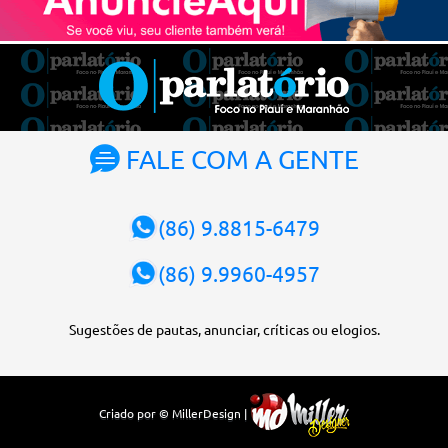
Atualmente, Fachin é o vice-presidente e, pelo critério de
antiguidade, deve assumir o cargo. Conforme o regimento interno,
o tribunal deve ser comandado pelo ministro mais antigo que
ainda não presidiu a Corte. O novo presidente vai suceder a Luís
Roberto Barroso, que completará o mandato de dois anos. Ao
cumprimentar Fachin pela eleição, Barroso afirmou que o país
tem sorte de ter o ministro na cadeira de presidente da Corte.
FALE COM A GENTE
“Considero, pessoalmente e institucionalmente, que é uma sorte
para o país poder, nesta atual conjuntura, ter uma pessoa com e...
(86) 9.8815-6479
(86) 9.9960-4957
Sugestões de pautas, anunciar, críticas ou elogios.
Criado por © MillerDesign |