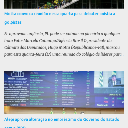
Motta convoca reunião nesta quarta para debater anistia a
golpistas
Se aprovada urgência, PL pode ser votado no plenário a qualquer
hora Foto: Marcelo Camargo/Agência Brasil O presidente da
Câmara dos Deputados, Hugo Motta (Republicanos-PB), marcou
para esta quarta-feira (17) uma reunião do colégio de líderes para
discutir a votação da urgência para o projeto de lei (PL) que prevê
a anistia aos condenados por tentativa de golpe de Estado. Motta
disse, em uma rede social, que a reunião vai “deliberar sobre a
urgência dos projetos que tratam do acontecido em 8 de janeiro de
2023”. Se aprovada urgência, o PL poderia ser votado no Plenário a
qualquer momento. Não foi divulgado relator ou texto da matéria.
A pauta da anistia voltou a ganhar força com o julgamento e
condenação do ex-presidente Jair Bolsonaro por tentativa de golpe
de Estado, entre outros crimes. A oposição liderada pelo Partido
Alepi aprova alteração no empréstimo do Governo do Estado
Liberal (PL) argumenta que o julgamento no Supremo Tribunal