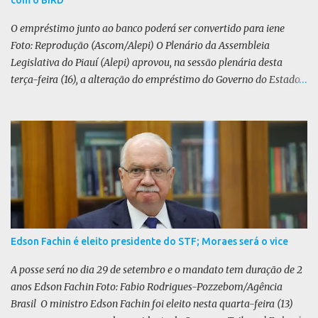
com o BIRD
Federal (STF) da trama golpista seria uma “perseguição política”.
O PL defende uma anistia ampla para todo...
O empréstimo junto ao banco poderá ser convertido para iene
Foto: Reprodução (Ascom/Alepi) O Plenário da Assembleia
Legislativa do Piauí (Alepi) aprovou, na sessão plenária desta
terça-feira (16), a alteração do empréstimo do Governo do Estado
tomado junto ao Banco Internacional para Reconstrução e
Desenvolvimento (BIRD) de dólar para iene japonês. O valor do
contrato, presente na lei 8.964/25, é de US$ 392 milhões. De acordo
com o Executivo, a mudança de moeda traz benefícios a longo
prazo. “A mudança se fundamenta em análises técnicas
aprofundadas conduzidas em conjunto com o BIRD, as quais
indicam que a contratação em iene japonês é mais vantajosa sob
os aspectos econômico e financeiro. Embora o custo dos juros em
dólares possa parecer inferior no curto prazo, a opção pelo iene
Edson Fachin é eleito presidente do STF; Moraes será o vice
revela-se mais benéfica no longo prazo, tanto pela sua menor
volatilidade cambial quanto pela estabilidade da taxa de juros
A posse será no dia 29 de setembro e o mandato tem duração de 2
atrelada à TONA”, explica. O deputado Gustavo Neiva (PP) votou
anos Edson Fachin Foto: Fabio Rodrigues-Pozzebom/Agência
contra o projeto de l...
Brasil O ministro Edson Fachin foi eleito nesta quarta-feira (13)