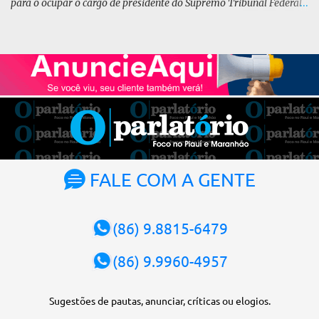
para o ocupar o cargo de presidente do Supremo Tribunal Federal
(STF) pelos próximos dois anos. O vice-presidente será o ministro
Alexandre de Moraes. A posse será no dia 29 de setembro. A
votação foi feita de forma simbólica pelo plenário da Corte.
Atualmente, Fachin é o vice-presidente e, pelo critério de
antiguidade, deve assumir o cargo. Conforme o regimento interno,
o tribunal deve ser comandado pelo ministro mais antigo que
ainda não presidiu a Corte. O novo presidente vai suceder a Luís
Roberto Barroso, que completará o mandato de dois anos. Ao
cumprimentar Fachin pela eleição, Barroso afirmou que o país
tem sorte de ter o ministro na cadeira de presidente da Corte.
FALE COM A GENTE
“Considero, pessoalmente e institucionalmente, que é uma sorte
para o país poder, nesta atual conjuntura, ter uma pessoa com e...
(86) 9.8815-6479
(86) 9.9960-4957
Sugestões de pautas, anunciar, críticas ou elogios.