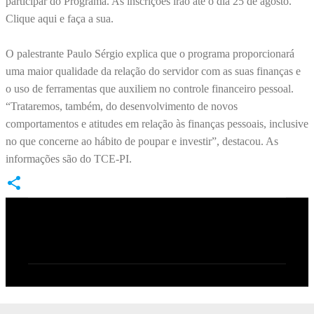
participar do Programa. As inscrições irão até o dia 25 de agosto.
Clique aqui e faça a sua.
O palestrante Paulo Sérgio explica que o programa proporcionará
uma maior qualidade da relação do servidor com as suas finanças e
o uso de ferramentas que auxiliem no controle financeiro pessoal.
“Trataremos, também, do desenvolvimento de novos
comportamentos e atitudes em relação às finanças pessoais, inclusive
no que concerne ao hábito de poupar e investir”, destacou. As
informações são do TCE-PI.
C
o
m
e
n