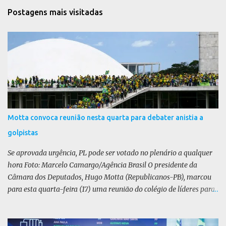
t
Postagens mais visitadas
á
r
i
o
s
Motta convoca reunião nesta quarta para debater anistia a
golpistas
Se aprovada urgência, PL pode ser votado no plenário a qualquer
hora Foto: Marcelo Camargo/Agência Brasil O presidente da
Câmara dos Deputados, Hugo Motta (Republicanos-PB), marcou
para esta quarta-feira (17) uma reunião do colégio de líderes para
discutir a votação da urgência para o projeto de lei (PL) que prevê
a anistia aos condenados por tentativa de golpe de Estado. Motta
disse, em uma rede social, que a reunião vai “deliberar sobre a