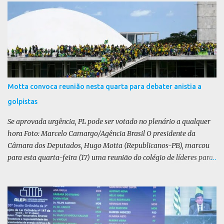
r
i
o
s
Motta convoca reunião nesta quarta para debater anistia a
golpistas
Se aprovada urgência, PL pode ser votado no plenário a qualquer
hora Foto: Marcelo Camargo/Agência Brasil O presidente da
Câmara dos Deputados, Hugo Motta (Republicanos-PB), marcou
para esta quarta-feira (17) uma reunião do colégio de líderes para
discutir a votação da urgência para o projeto de lei (PL) que prevê
a anistia aos condenados por tentativa de golpe de Estado. Motta
disse, em uma rede social, que a reunião vai “deliberar sobre a
urgência dos projetos que tratam do acontecido em 8 de janeiro de
2023”. Se aprovada urgência, o PL poderia ser votado no Plenário a