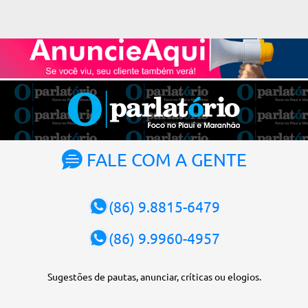
(STF) pelos próximos dois anos. O vice-presidente será o ministro
Alexandre de Moraes. A posse será no dia 29 de setembro. A
votação foi feita de forma simbólica pelo plenário da Corte.
Atualmente, Fachin é o vice-presidente e, pelo critério de
antiguidade, deve assumir o cargo. Conforme o regimento interno,
o tribunal deve ser comandado pelo ministro mais antigo que
ainda não presidiu a Corte. O novo presidente vai suceder a Luís
Roberto Barroso, que completará o mandato de dois anos. Ao
cumprimentar Fachin pela eleição, Barroso afirmou que o país
tem sorte de ter o ministro na cadeira de presidente da Corte.
FALE COM A GENTE
“Considero, pessoalmente e institucionalmente, que é uma sorte
para o país poder, nesta atual conjuntura, ter uma pessoa com e...
(86) 9.8815-6479
(86) 9.9960-4957
Sugestões de pautas, anunciar, críticas ou elogios.