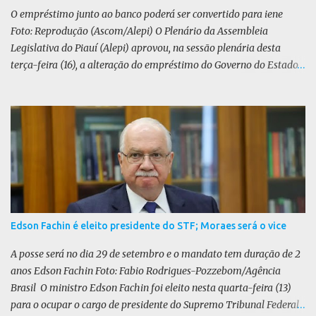
O PL defende uma anistia ampla para todo...
O empréstimo junto ao banco poderá ser convertido para iene
Foto: Reprodução (Ascom/Alepi) O Plenário da Assembleia
Legislativa do Piauí (Alepi) aprovou, na sessão plenária desta
terça-feira (16), a alteração do empréstimo do Governo do Estado
tomado junto ao Banco Internacional para Reconstrução e
Desenvolvimento (BIRD) de dólar para iene japonês. O valor do
contrato, presente na lei 8.964/25, é de US$ 392 milhões. De acordo
com o Executivo, a mudança de moeda traz benefícios a longo
prazo. “A mudança se fundamenta em análises técnicas
aprofundadas conduzidas em conjunto com o BIRD, as quais
indicam que a contratação em iene japonês é mais vantajosa sob
os aspectos econômico e financeiro. Embora o custo dos juros em
dólares possa parecer inferior no curto prazo, a opção pelo iene
Edson Fachin é eleito presidente do STF; Moraes será o vice
revela-se mais benéfica no longo prazo, tanto pela sua menor
volatilidade cambial quanto pela estabilidade da taxa de juros
A posse será no dia 29 de setembro e o mandato tem duração de 2
atrelada à TONA”, explica. O deputado Gustavo Neiva (PP) votou
anos Edson Fachin Foto: Fabio Rodrigues-Pozzebom/Agência
contra o projeto de l...
Brasil O ministro Edson Fachin foi eleito nesta quarta-feira (13)
para o ocupar o cargo de presidente do Supremo Tribunal Federal