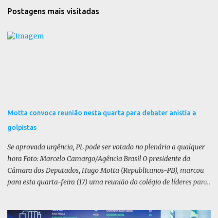
t
Postagens mais visitadas
á
r
i
o
s
Motta convoca reunião nesta quarta para debater anistia a
golpistas
Se aprovada urgência, PL pode ser votado no plenário a qualquer
hora Foto: Marcelo Camargo/Agência Brasil O presidente da
Câmara dos Deputados, Hugo Motta (Republicanos-PB), marcou
para esta quarta-feira (17) uma reunião do colégio de líderes para
discutir a votação da urgência para o projeto de lei (PL) que prevê
a anistia aos condenados por tentativa de golpe de Estado. Motta
disse, em uma rede social, que a reunião vai “deliberar sobre a