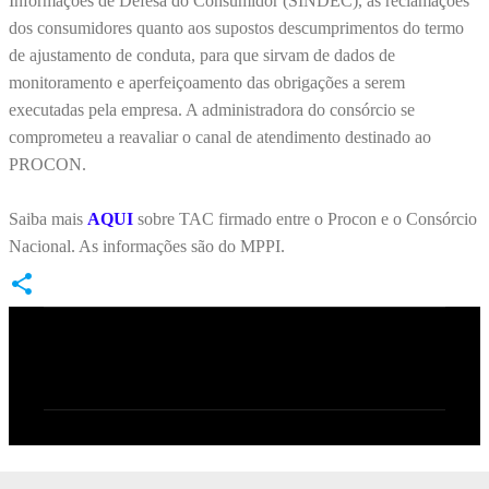
Informações de Defesa do Consumidor (SINDEC), as reclamações
dos consumidores quanto aos supostos descumprimentos do termo
de ajustamento de conduta, para que sirvam de dados de
monitoramento e aperfeiçoamento das obrigações a serem
executadas pela empresa. A administradora do consórcio se
comprometeu a reavaliar o canal de atendimento destinado ao
PROCON.
Saiba mais
AQUI
sobre TAC firmado entre o Procon e o Consórcio
Nacional. As informações são do MPPI.
C
o
m
e
n