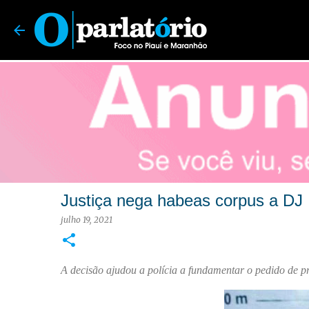
O Parlatório | Foco no Piauí e Maranhão
Justiça nega habeas corpus a DJ 
julho 19, 2021
A decisão ajudou a polícia a fundamentar o pedido de pr