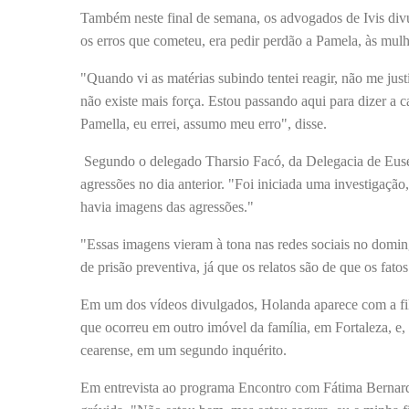
Também neste final de semana, os advogados de Ivis divu
os erros que cometeu, era pedir perdão a Pamela, às mulhe
"Quando vi as matérias subindo tentei reagir, não me just
não existe mais força. Estou passando aqui para dizer a c
Pamella, eu errei, assumo meu erro", disse.
Segundo o delegado Tharsio Facó, da Delegacia de Euséb
agressões no dia anterior. "Foi iniciada uma investigaç
havia imagens das agressões."
"Essas imagens vieram à tona nas redes sociais no domin
de prisão preventiva, já que os relatos são de que os fat
Em um dos vídeos divulgados, Holanda aparece com a filh
que ocorreu em outro imóvel da família, em Fortaleza, e, 
cearense, em um segundo inquérito.
Em entrevista ao programa Encontro com Fátima Bernard