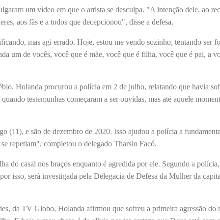
lgaram um vídeo em que o artista se desculpa. "A intenção dele, ao re
res, aos fãs e a todos que decepcionou", disse a defesa.
ificando, mas agi errado. Hoje, estou me vendo sozinho, tentando ser fo
ada um de vocês, você que é mãe, você que é filha, você que é pai, a v
io, Holanda procurou a polícia em 2 de julho, relatando que havia sof
ão, quando testemunhas começaram a ser ouvidas, mas até aquele momen
go (11), e são de dezembro de 2020. Isso ajudou a polícia a fundament
os se repetiam", completou o delegado Tharsio Facó.
a do casal nos braços enquanto é agredida por ele. Segundo a polícia,
por isso, será investigada pela Delegacia de Defesa da Mulher da capita
es, da TV Globo, Holanda afirmou que sofreu a primeira agressão do 