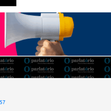
Barroso afirmou que o país tem sorte de ter
o ministro na cadeira de presidente da Corte.
“Considero, pessoalmente e
institucionalmente, que é uma sorte para o
país poder, nesta atual conjuntura, ter uma
pessoa com e...
957