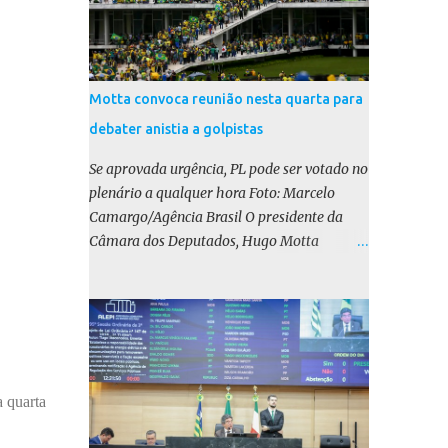
Motta convoca reunião nesta quarta para
debater anistia a golpistas
Se aprovada urgência, PL pode ser votado no
plenário a qualquer hora Foto: Marcelo
Camargo/Agência Brasil O presidente da
Câmara dos Deputados, Hugo Motta
(Republicanos-PB), marcou para esta
quarta-feira (17) uma reunião do colégio de
líderes para discutir a votação da urgência
para o projeto de lei (PL) que prevê a anistia
aos condenados por tentativa de golpe de
Estado. Motta disse, em uma rede social, que
a quarta
a reunião vai “deliberar sobre a urgência dos
projetos que tratam do acontecido em 8 de