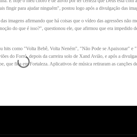
lha. E hoje o meu choro é de alívio por ter certeza que Deus está com a
ais fingir para ajudar ninguém", postou logo após a divulgação das ima
 das imagens afirmando que há coisas que o vídeo das agressões não m
oção do que é isso?", questionou ele, que afirmou que era impedido de
acou hits como "Volta Bebê, Volta Neném", "Não Pode se Apaixonar" e "
iões do Forró, depois da carreira solo de Xand Avião, e após a divulga
e, que fica em Fortaleza. Aplicativos de música retiraram as canções d