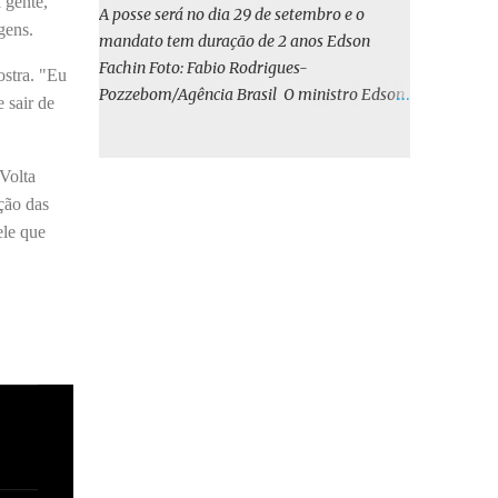
 gente,
o BIRD, as quais indicam que a contratação
A posse será no dia 29 de setembro e o
gens.
em iene japonês é mais vantajosa sob os
mandato tem duração de 2 anos Edson
aspectos econômico e financeiro. Embora o
Fachin Foto: Fabio Rodrigues-
ostra. "Eu
custo dos juros em dólares possa parecer
Pozzebom/Agência Brasil O ministro Edson
 sair de
inferior no curto prazo, a opção pelo iene
Fachin foi eleito nesta quarta-feira (13) para
revela-se mais benéfica no longo prazo,
o ocupar o cargo de presidente do Supremo
tanto pela sua menor volatilidade cambial
Tribunal Federal (STF) pelos próximos dois
Volta
quanto pela estabilidade da taxa de juros
anos. O vice-presidente será o ministro
ção das
atrelada à TONA”, explica. O deputado
Alexandre de Moraes. A posse será no dia 29
ele que
Gustavo Neiva (PP) votou contra o projeto de
de setembro. A votação foi feita de forma
l...
simbólica pelo plenário da Corte.
Atualmente, Fachin é o vice-presidente e,
pelo critério de antiguidade, deve assumir o
cargo. Conforme o regimento interno, o
tribunal deve ser comandado pelo ministro
mais antigo que ainda não presidiu a Corte.
O novo presidente vai suceder a Luís Roberto
Barroso, que completará o mandato de dois
anos. Ao cumprimentar Fachin pela eleição,