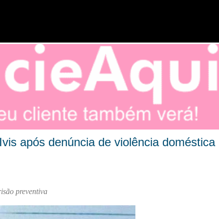
Pular para o conteúdo principal
Ivis após denúncia de violência doméstica
isão preventiva