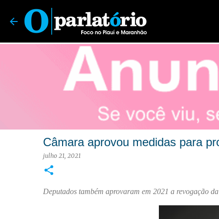
O Parlatório | Foco no Piauí e Maranhão
Câmara aprovou medidas para prot
julho 21, 2021
Deputados também aprovaram em 2021 a revogação da L