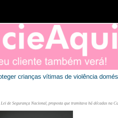
Pular para o conteúdo principal
eger crianças vítimas de violência domés
ei de Segurança Nacional, proposta que tramitava há décadas na C