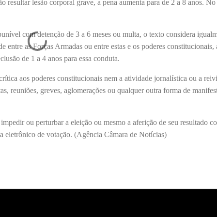
ão resultar lesão corporal grave, a pena aumenta para de 2 a 8 anos. No
 punível com detenção de 3 a 6 meses ou multa, o texto considera igua
e entre as Forças Armadas ou entre estas e os poderes constitucionais, 
clusão de 1 a 4 anos para essa conduta.
rítica aos poderes constitucionais nem a atividade jornalística ou a rei
atas, reuniões, greves, aglomerações ou qualquer outra forma de manifes
impedir ou perturbar a eleição ou mesmo a aferição de seu resultado c
a eletrônico de votação. (Agência Câmara de Notícias)