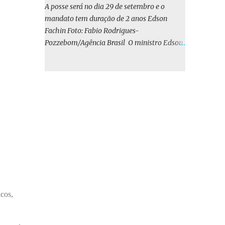
o BIRD, as quais indicam que a contratação
A posse será no dia 29 de setembro e o
em iene japonês é mais vantajosa sob os
mandato tem duração de 2 anos Edson
aspectos econômico e financeiro. Embora o
Fachin Foto: Fabio Rodrigues-
custo dos juros em dólares possa parecer
Pozzebom/Agência Brasil O ministro Edson
inferior no curto prazo, a opção pelo iene
Fachin foi eleito nesta quarta-feira (13) para
revela-se mais benéfica no longo prazo,
o ocupar o cargo de presidente do Supremo
tanto pela sua menor volatilidade cambial
Tribunal Federal (STF) pelos próximos dois
quanto pela estabilidade da taxa de juros
anos. O vice-presidente será o ministro
atrelada à TONA”, explica. O deputado
Alexandre de Moraes. A posse será no dia 29
Gustavo Neiva (PP) votou contra o projeto de
de setembro. A votação foi feita de forma
l...
simbólica pelo plenário da Corte.
Atualmente, Fachin é o vice-presidente e,
pelo critério de antiguidade, deve assumir o
cargo. Conforme o regimento interno, o
tribunal deve ser comandado pelo ministro
mais antigo que ainda não presidiu a Corte.
icos,
O novo presidente vai suceder a Luís Roberto
Barroso, que completará o mandato de dois
anos. Ao cumprimentar Fachin pela eleição,