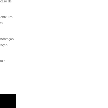
 caso de
Barroso afirmou que o país tem sorte de ter
o ministro na cadeira de presidente da Corte.
“Considero, pessoalmente e
lmente um
institucionalmente, que é uma sorte para o
as
país poder, nesta atual conjuntura, ter uma
pessoa com e...
vindicação
tação
om a