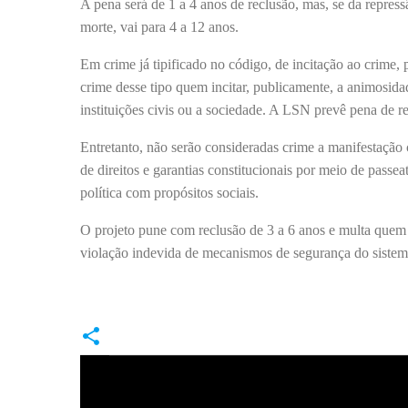
A pena será de 1 a 4 anos de reclusão, mas, se da repress
morte, vai para 4 a 12 anos.
Em crime já tipificado no código, de incitação ao crime,
crime desse tipo quem incitar, publicamente, a animosidad
instituições civis ou a sociedade. A LSN prevê pena de re
Entretanto, não serão consideradas crime a manifestação c
de direitos e garantias constitucionais por meio de passe
política com propósitos sociais.
O projeto pune com reclusão de 3 a 6 anos e multa quem 
violação indevida de mecanismos de segurança do sistem
C