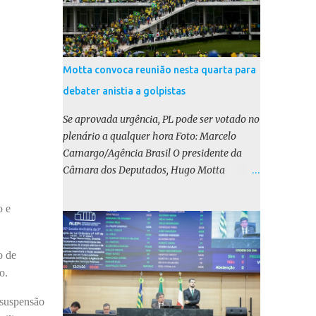
Motta convoca reunião nesta quarta para
debater anistia a golpistas
Se aprovada urgência, PL pode ser votado no
plenário a qualquer hora Foto: Marcelo
Camargo/Agência Brasil O presidente da
Câmara dos Deputados, Hugo Motta
(Republicanos-PB), marcou para esta
quarta-feira (17) uma reunião do colégio de
o e
líderes para discutir a votação da urgência
para o projeto de lei (PL) que prevê a anistia
aos condenados por tentativa de golpe de
o de
Estado. Motta disse, em uma rede social, que
o.
a reunião vai “deliberar sobre a urgência dos
 suspensão
projetos que tratam do acontecido em 8 de