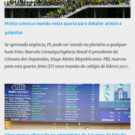
Motta convoca reunião nesta quarta para debater anistia a
golpistas
Se aprovada urgência, PL pode ser votado no plenário a qualquer
hora Foto: Marcelo Camargo/Agência Brasil O presidente da
Câmara dos Deputados, Hugo Motta (Republicanos-PB), marcou
para esta quarta-feira (17) uma reunião do colégio de líderes para
discutir a votação da urgência para o projeto de lei (PL) que prevê
a anistia aos condenados por tentativa de golpe de Estado. Motta
disse, em uma rede social, que a reunião vai “deliberar sobre a
urgência dos projetos que tratam do acontecido em 8 de janeiro de
2023”. Se aprovada urgência, o PL poderia ser votado no Plenário a
qualquer momento. Não foi divulgado relator ou texto da matéria.
A pauta da anistia voltou a ganhar força com o julgamento e
condenação do ex-presidente Jair Bolsonaro por tentativa de golpe
de Estado, entre outros crimes. A oposição liderada pelo Partido