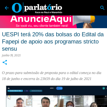
O Parlatório | Foco no Piauí e Maranhão
Pular para o conteúdo principal
UESPI terá 20% das bolsas do Edital da
Fapepi de apoio aos programas stricto
sensu
junho 19, 2021
O prazo para submissão de proposta para o edital começa no dia
18 de junho e encerra às 23h59 do dia 19 de julho de 2021