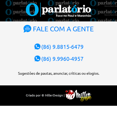
o tribunal deve ser comandado pelo ministro mais antigo que
ainda não presidiu a Corte. O novo presidente vai suceder a Luís
Roberto Barroso, que completará o mandato de dois anos. Ao
cumprimentar Fachin pela eleição, Barroso afirmou que o país
tem sorte de ter o ministro na cadeira de presidente da Corte.
FALE COM A GENTE
“Considero, pessoalmente e institucionalmente, que é uma sorte
para o país poder, nesta atual conjuntura, ter uma pessoa com e...
(86) 9.8815-6479
(86) 9.9960-4957
Sugestões de pautas, anunciar, críticas ou elogios.
Criado por © MillerDesign |