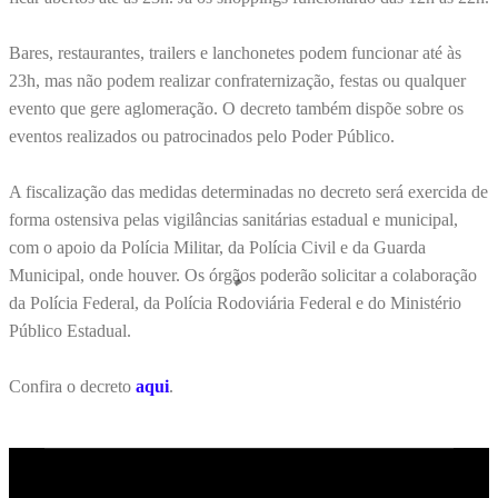
Bares, restaurantes, trailers e lanchonetes podem funcionar até às
23h, mas não podem realizar confraternização, festas ou qualquer
evento que gere aglomeração. O decreto também dispõe sobre os
eventos realizados ou patrocinados pelo Poder Público.
A fiscalização das medidas determinadas no decreto será exercida de
forma ostensiva pelas vigilâncias sanitárias estadual e municipal,
com o apoio da Polícia Militar, da Polícia Civil e da Guarda
Municipal, onde houver. Os órgãos poderão solicitar a colaboração
da Polícia Federal, da Polícia Rodoviária Federal e do Ministério
Público Estadual.
Confira o decreto
aqui
.
C