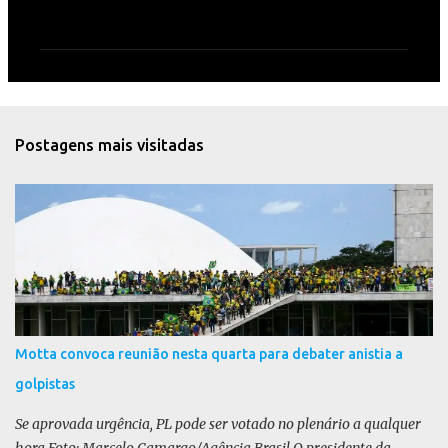
o
m
e
n
t
Postagens mais visitadas
á
r
i
o
s
Motta convoca reunião nesta quarta para debater anistia a
golpistas
Se aprovada urgência, PL pode ser votado no plenário a qualquer
hora Foto: Marcelo Camargo/Agência Brasil O presidente da