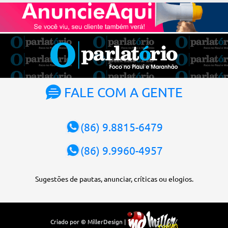
votação foi feita de forma simbólica pelo plenário da Corte.
Atualmente, Fachin é o vice-presidente e, pelo critério de
antiguidade, deve assumir o cargo. Conforme o regimento interno,
o tribunal deve ser comandado pelo ministro mais antigo que
ainda não presidiu a Corte. O novo presidente vai suceder a Luís
Roberto Barroso, que completará o mandato de dois anos. Ao
cumprimentar Fachin pela eleição, Barroso afirmou que o país
tem sorte de ter o ministro na cadeira de presidente da Corte.
FALE COM A GENTE
“Considero, pessoalmente e institucionalmente, que é uma sorte
para o país poder, nesta atual conjuntura, ter uma pessoa com e...
(86) 9.8815-6479
(86) 9.9960-4957
Sugestões de pautas, anunciar, críticas ou elogios.
Criado por © MillerDesign |