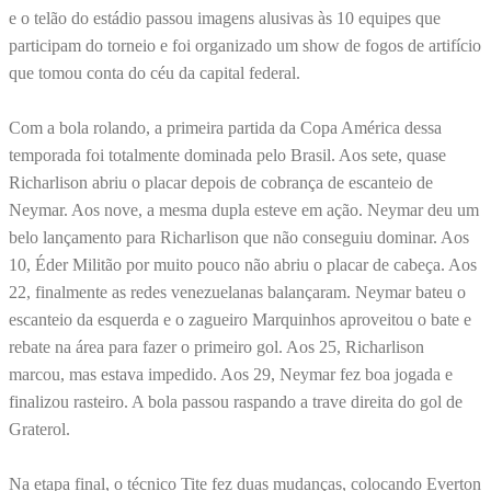
e o telão do estádio passou imagens alusivas às 10 equipes que
participam do torneio e foi organizado um show de fogos de artifício
que tomou conta do céu da capital federal.
Com a bola rolando, a primeira partida da Copa América dessa
temporada foi totalmente dominada pelo Brasil. Aos sete, quase
Richarlison abriu o placar depois de cobrança de escanteio de
Neymar. Aos nove, a mesma dupla esteve em ação. Neymar deu um
belo lançamento para Richarlison que não conseguiu dominar. Aos
10, Éder Militão por muito pouco não abriu o placar de cabeça. Aos
22, finalmente as redes venezuelanas balançaram. Neymar bateu o
escanteio da esquerda e o zagueiro Marquinhos aproveitou o bate e
rebate na área para fazer o primeiro gol. Aos 25, Richarlison
marcou, mas estava impedido. Aos 29, Neymar fez boa jogada e
finalizou rasteiro. A bola passou raspando a trave direita do gol de
Graterol.
Na etapa final, o técnico Tite fez duas mudanças, colocando Everton