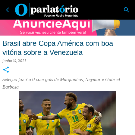
O Parlatório | Foco no Piauí e Maranhão
Pular para o conteúdo principal
Brasil abre Copa América com boa
vitória sobre a Venezuela
junho 14, 2021
Seleção faz 3 a 0 com gols de Marquinhos, Neymar e Gabriel
Barbosa