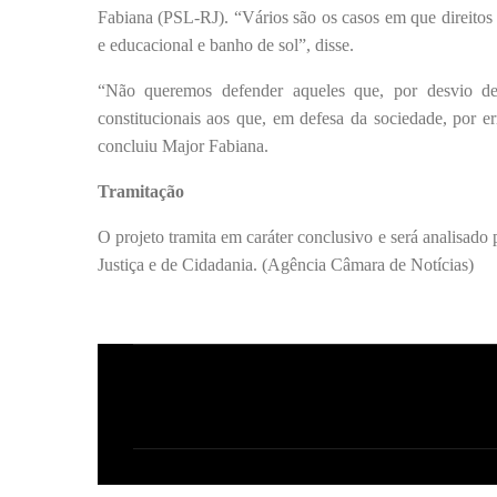
Fabiana (PSL-RJ). “Vários são os casos em que direitos 
e educacional e banho de sol”, disse.
“Não queremos defender aqueles que, por desvio de c
constitucionais aos que, em defesa da sociedade, por e
concluiu Major Fabiana.
Tramitação
O projeto tramita em caráter conclusivo e será analisado
Justiça e de Cidadania. (Agência Câmara de Notícias)
C
o
m
e