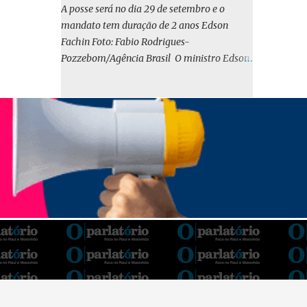
o BIRD, as quais indicam que a contratação
A posse será no dia 29 de setembro e o
em iene japonês é mais vantajosa sob os
mandato tem duração de 2 anos Edson
aspectos econômico e financeiro. Embora o
Fachin Foto: Fabio Rodrigues-
custo dos juros em dólares possa parecer
Pozzebom/Agência Brasil O ministro Edson
inferior no curto prazo, a opção pelo iene
Fachin foi eleito nesta quarta-feira (13) para
revela-se mais benéfica no longo prazo,
o ocupar o cargo de presidente do Supremo
tanto pela sua menor volatilidade cambial
Tribunal Federal (STF) pelos próximos dois
quanto pela estabilidade da taxa de juros
anos. O vice-presidente será o ministro
atrelada à TONA”, explica. O deputado
Alexandre de Moraes. A posse será no dia 29
Gustavo Neiva (PP) votou contra o projeto de
de setembro. A votação foi feita de forma
l...
simbólica pelo plenário da Corte.
Atualmente, Fachin é o vice-presidente e,
pelo critério de antiguidade, deve assumir o
cargo. Conforme o regimento interno, o
tribunal deve ser comandado pelo ministro
mais antigo que ainda não presidiu a Corte.
O novo presidente vai suceder a Luís Roberto
Barroso, que completará o mandato de dois
anos. Ao cumprimentar Fachin pela eleição,