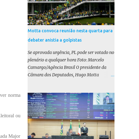
Motta convoca reunião nesta quarta para
debater anistia a golpistas
Se aprovada urgência, PL pode ser votado no
plenário a qualquer hora Foto: Marcelo
Camargo/Agência Brasil O presidente da
Câmara dos Deputados, Hugo Motta
(Republicanos-PB), marcou para esta
quarta-feira (17) uma reunião do colégio de
uver norma
líderes para discutir a votação da urgência
para o projeto de lei (PL) que prevê a anistia
aos condenados por tentativa de golpe de
leitoral ou
Estado. Motta disse, em uma rede social, que
a reunião vai “deliberar sobre a urgência dos
projetos que tratam do acontecido em 8 de
utada Major