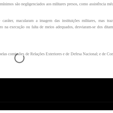
mínimos são negligenciados aos militares presos, como assistência méd
aráter, macularam a imagem das instituições militares, mas traze
rro na execução ou falta de meios adequados, desviaram-se dos ditame
 pelas comissões de Relações Exteriores e de Defesa Nacional; e de Con