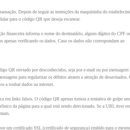
transação. Depois de seguir as instruções da maquininha do estabelecim
lular para o código QR que deseja escanear.
tuição financeira informa o nome do destinatário, alguns dígitos do CPF
os apenas verificando os dados. Caso os dados não correspondam ao
digo QR enviado por desconhecidos, seja por e-mail ou por mensagem
 mensagens para regularizar os débitos atraem a atenção de desavisados
os a roubar dados na internet.
ica em links falsos. O código QR apenas tornou a tentativa de golpe u
trônico da página para a qual está sendo direcionado. Se a URL tiver er
entam.
 por um certificado SSL (certificado de segurança) emitido para o mesm