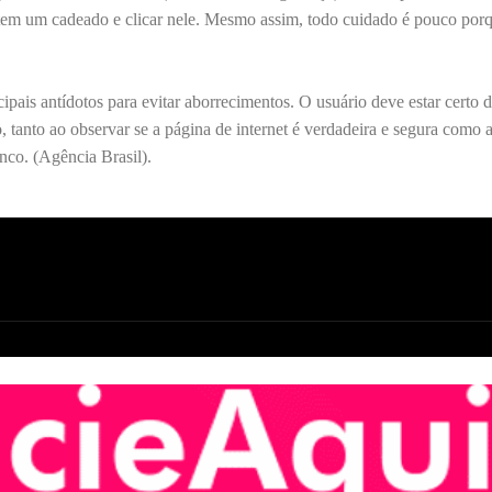
r tem um cadeado e clicar nele. Mesmo assim, todo cuidado é pouco porq
pais antídotos para evitar aborrecimentos. O usuário deve estar certo d
tanto ao observar se a página de internet é verdadeira e segura como a
nco. (Agência Brasil).