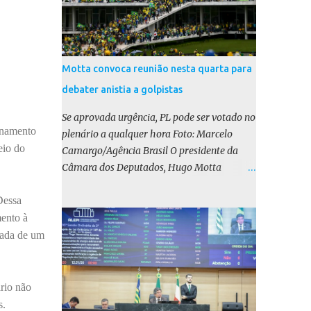
Motta convoca reunião nesta quarta para
debater anistia a golpistas
Se aprovada urgência, PL pode ser votado no
onamento
plenário a qualquer hora Foto: Marcelo
eio do
Camargo/Agência Brasil O presidente da
Câmara dos Deputados, Hugo Motta
(Republicanos-PB), marcou para esta
Dessa
quarta-feira (17) uma reunião do colégio de
líderes para discutir a votação da urgência
mento à
para o projeto de lei (PL) que prevê a anistia
cada de um
aos condenados por tentativa de golpe de
Estado. Motta disse, em uma rede social, que
a reunião vai “deliberar sobre a urgência dos
ário não
projetos que tratam do acontecido em 8 de
s.