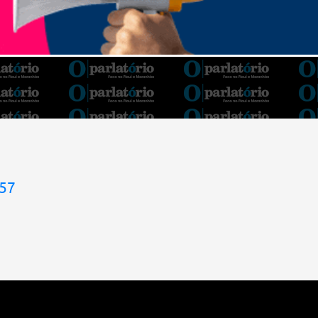
Barroso afirmou que o país tem sorte de ter
o ministro na cadeira de presidente da Corte.
“Considero, pessoalmente e
institucionalmente, que é uma sorte para o
país poder, nesta atual conjuntura, ter uma
pessoa com e...
957