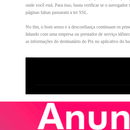
onde você está. Para isso, basta verificar se o navegado
páginas falsas passaram a ter SSL.
No fim, o bom senso e a desconfiança continuam os princi
lidando com uma empresa ou prestador de serviço idôneo, 
as informações do destinatário do Pix no aplicativo do ba
C
o
m
e
n
t
á
r