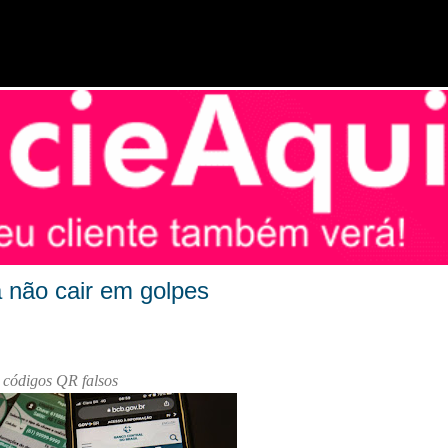
Pular para o conteúdo principal
a não cair em golpes
 códigos QR falsos