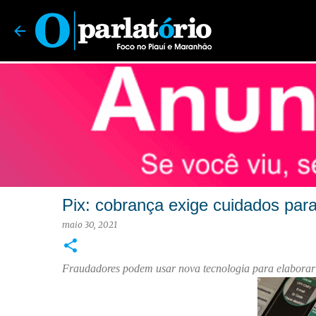
O Parlatório | Foco no Piauí e Maranhão
Pix: cobrança exige cuidados par
maio 30, 2021
Fraudadores podem usar nova tecnologia para elaborar