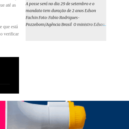
o BIRD, as quais indicam que a contratação
A posse será no dia 29 de setembro e o
ue até as
em iene japonês é mais vantajosa sob os
mandato tem duração de 2 anos Edson
aspectos econômico e financeiro. Embora o
Fachin Foto: Fabio Rodrigues-
custo dos juros em dólares possa parecer
Pozzebom/Agência Brasil O ministro Edson
e que está
inferior no curto prazo, a opção pelo iene
Fachin foi eleito nesta quarta-feira (13) para
o verificar
revela-se mais benéfica no longo prazo,
o ocupar o cargo de presidente do Supremo
tanto pela sua menor volatilidade cambial
Tribunal Federal (STF) pelos próximos dois
quanto pela estabilidade da taxa de juros
anos. O vice-presidente será o ministro
atrelada à TONA”, explica. O deputado
Alexandre de Moraes. A posse será no dia 29
Gustavo Neiva (PP) votou contra o projeto de
de setembro. A votação foi feita de forma
l...
simbólica pelo plenário da Corte.
Atualmente, Fachin é o vice-presidente e,
pelo critério de antiguidade, deve assumir o
cargo. Conforme o regimento interno, o
tribunal deve ser comandado pelo ministro
mais antigo que ainda não presidiu a Corte.
O novo presidente vai suceder a Luís Roberto
Barroso, que completará o mandato de dois
anos. Ao cumprimentar Fachin pela eleição,