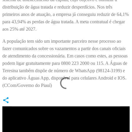
distribuição de água tratada e reduzir desperdícios. Nos três
primeiros anos de atuação, a empresa já conseguiu reduzir de 64,1%
para 43,94% as perdas de água tratada. A meta contratual é chegar
aos 25% até 2027.
A população tem sido um importante parceiro nesse processo ao
fazer comunicados sobre os vazamentos a partir dos canais oficiais
de atendimento da concessionária. Em casos como estes, as pessoas
podem ligar gratuitamente para 0800 223 2000 ou 115. A Águas de
Teresina também dispõe de número de WhatsApp (98124-3199) e
do aplicativo Águas App, disponível para celulares Android e IOS.
(CCom/Governo do Piauí)
C
o