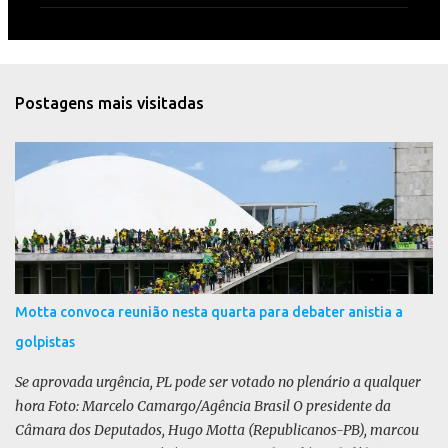
m
e
n
t
Postagens mais visitadas
á
r
i
o
s
Motta convoca reunião nesta quarta para debater anistia a
golpistas
Se aprovada urgência, PL pode ser votado no plenário a qualquer
hora Foto: Marcelo Camargo/Agência Brasil O presidente da
Câmara dos Deputados, Hugo Motta (Republicanos-PB), marcou